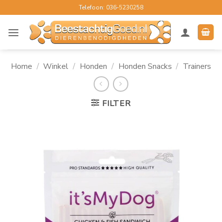
Ga
Telefoon: 036-5230258
naar
inhoud
Home
/
Winkel
/
Honden
/
Honden Snacks
/
Trainers
FILTER