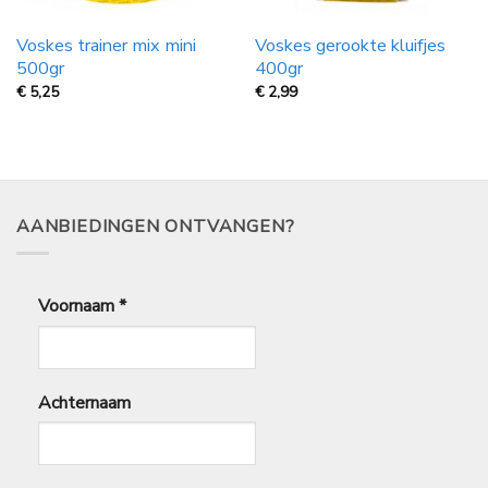
Voskes trainer mix mini
Voskes gerookte kluifjes
500gr
400gr
€
5,25
€
2,99
AANBIEDINGEN ONTVANGEN?
Voornaam
*
Achternaam