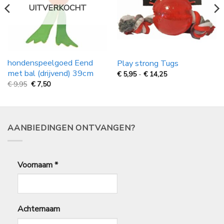
UITVERKOCHT
hondenspeelgoed Eend
Play strong Tugs
met bal (drijvend) 39cm
Prijsklasse:
€
5,95
-
€
14,25
€
Oorspronkelijke
Huidige
€
9,95
€
7,50
5,95
prijs
prijs
tot
was:
is:
€
€
€
14,25
9,95.
7,50.
AANBIEDINGEN ONTVANGEN?
Voornaam
*
Achternaam