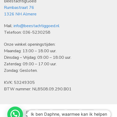
BeestachtigGoed
Rumbastraat 76
1326 NH Almere
Mail:
info@beestachtiggoed.nl
Telefoon: 036-5230258
Onze winkel openingstijden:
Maandag: 13.00 – 18.00 uur.
Dinsdag – Vrijdag: 09.00 – 18.00 uur.
Zaterdag: 09.00 – 17.00 uur.
Zondag: Gesloten.
KVK: 53249305
BTW nummer: NL8508.09.290.B01
IDeal
Klarna
Bancontact
CBC
KBC
Ik ben Daphne, waarmee kan ik helpen