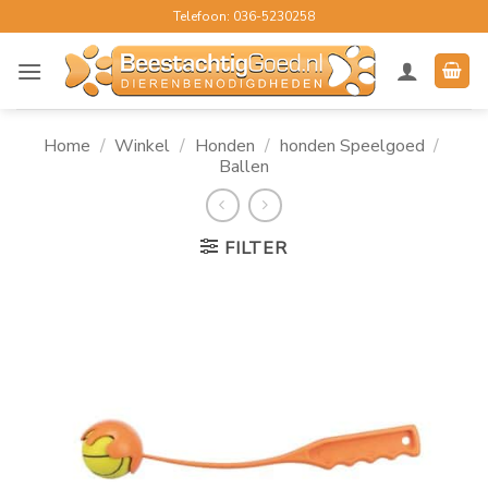
Ga
Telefoon: 036-5230258
naar
inhoud
Home
/
Winkel
/
Honden
/
honden Speelgoed
/
Ballen
FILTER