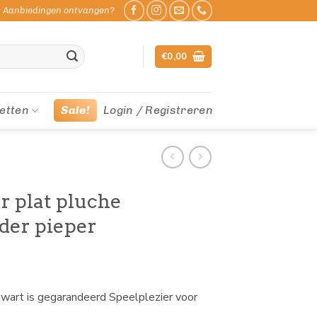
Aanbiedingen ontvangen?
€
0,00
etten
Sale!
Login / Registreren
r plat pluche
nder pieper
zwart is gegarandeerd Speelplezier voor