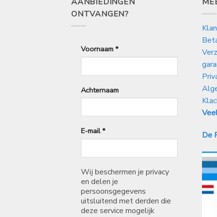
AANBIEDINGEN
ME
ONTVANGEN?
Klan
Bet
Voornaam
*
Verz
gara
Priv
Alg
Achternaam
Klac
Veel
E-mail
*
De P
Wij beschermen je privacy
en delen je
persoonsgegevens
uitsluitend met derden die
deze service mogelijk