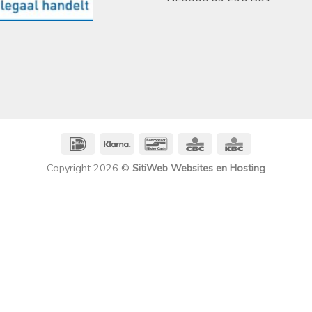
IDeal
Klarna
Bancontact
CBC
KBC
Copyright 2026 ©
SitiWeb Websites en Hosting