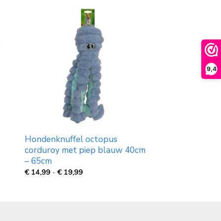
9,4
Hondenknuffel octopus
corduroy met piep blauw 40cm
– 65cm
Prijsklasse:
€
14,99
-
€
19,99
€
14,99
tot
€
19,99