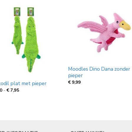
Moodles Dino Dana zonder
pieper
€
9,99
odil plat met pieper
Prijsklasse:
50
-
€
7,95
€
5,50
tot
€
7,95