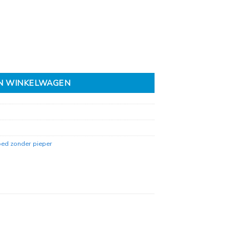
t, 55 cm zonder pieper aantal
N WINKELWAGEN
ed zonder pieper