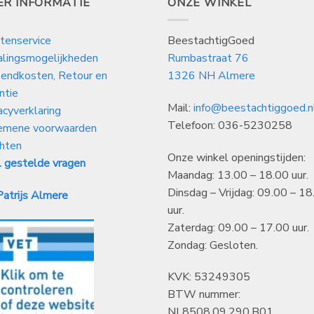
ER INFORMATIE
ONZE WINKEL
tenservice
BeestachtigGoed
alingsmogelijkheden
Rumbastraat 76
endkosten, Retour en
1326 NH Almere
ntie
Mail:
info@beestachtiggoed.n
acyverklaring
Telefoon: 036-5230258
emene voorwaarden
hten
Onze winkel openingstijden:
 gestelde vragen
Maandag: 13.00 – 18.00 uur.
Dinsdag – Vrijdag: 09.00 – 18
atrijs Almere
uur.
Zaterdag: 09.00 – 17.00 uur.
Zondag: Gesloten.
KVK: 53249305
BTW nummer:
NL8508.09.290.B01