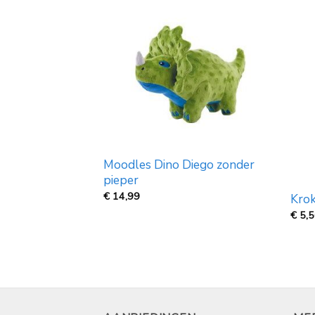
Moodles Dino Diego zonder
pieper
€
14,99
 Schaap met
Krok
€
5,