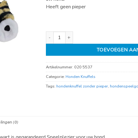
Heeft geen pieper
hondenspeelgoed tijger plat pluche bruin/zwar
TOEVOEGEN AA
Artikelnummer:
020 5537
Categorie:
Honden Knuffels
Tags:
hondenknuffel zonder pieper
,
hondenspeelgo
lingen (0)
zwart is gegarandeerd Speelplezier voor uw hond.