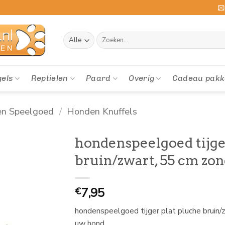
Zoeken
naar:
gels
Reptielen
Paard
Overig
Cadeau pakk
en Speelgoed
/
Honden Knuffels
hondenspeelgoed tijge
bruin/zwart, 55 cm zo
7,95
€
hondenspeelgoed tijger plat pluche bruin/
uw hond.