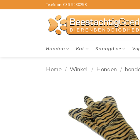
Ga
Telefoon: 036-5230258
naar
inhoud
Honden
Kat
Knaagdier
Vo
Home
/
Winkel
/
Honden
/
hond