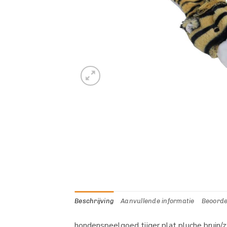
Beschrijving
Aanvullende informatie
Beoorde
hondenspeelgoed tijger plat pluche bruin/