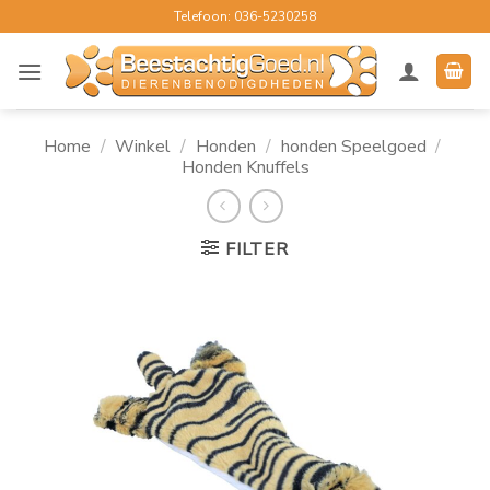
Ga
Telefoon: 036-5230258
naar
inhoud
Home
/
Winkel
/
Honden
/
honden Speelgoed
/
Honden Knuffels
FILTER