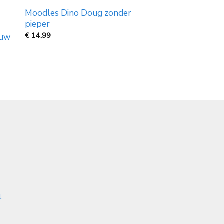
Moodles Dino Doug zonder
pieper
€
14,99
euw
l