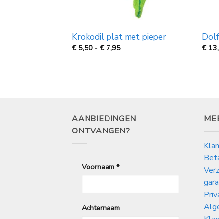
 Luiaard met
Krokodil plat met pieper
Dolf
Prijsklasse:
€
5,50
-
€
7,95
€
13
€
5,50
tot
€
7,95
AANBIEDINGEN
ME
ONTVANGEN?
Klan
Bet
Voornaam
*
Verz
gara
Priv
Alg
Achternaam
Klac