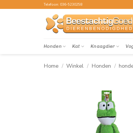
Ga
Telefoon: 036-5230258
naar
inhoud
Honden
Kat
Knaagdier
Vo
Home
/
Winkel
/
Honden
/
hond