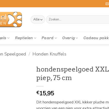
Zoeken
naar:
gels
Reptielen
Paard
Overig
Cadeau pakk
en Speelgoed
/
Honden Knuffels
hondenspeelgoed XXL 
piep, 75 cm
15,95
€
Dit hondenspeelgoed XXL kikker pluche m
voorzien van een piep voor extra attractivi