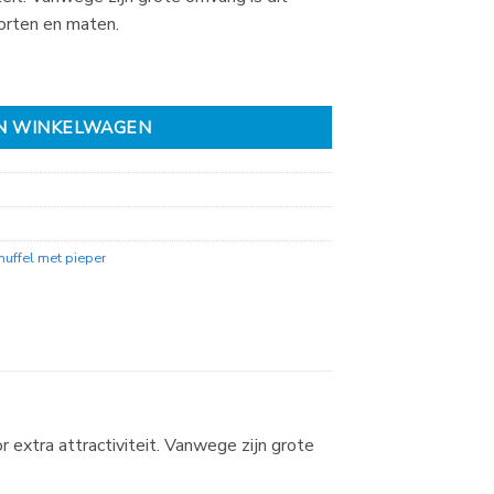
orten en maten.
 75 cm aantal
N WINKELWAGEN
uffel met pieper
extra attractiviteit. Vanwege zijn grote