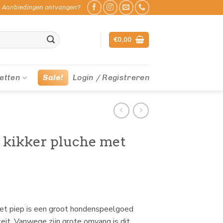
Aanbiedingen ontvangen?
€
0,00
etten
Sale!
Login / Registreren
kikker pluche met
et piep is een groot hondenspeelgoed
teit. Vanwege zijn grote omvang is dit