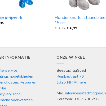
Hondenknuffel staande le
ijn (drijvend)
15 cm
,95
Oorspronkelijke
Huidige
€
9,95
€
6,99
prijs
prijs
was:
is:
€
€
9,95.
6,99.
ER INFORMATIE
ONZE WINKEL
tenservice
BeestachtigGoed
alingsmogelijkheden
Rumbastraat 76
endkosten, Retour en
1326 NH Almere
ntie
Mail:
info@beestachtiggoed.n
acyverklaring
Telefoon: 036-5230258
emene voorwaarden
hten