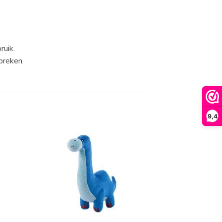
ruik.
breken.
9,4