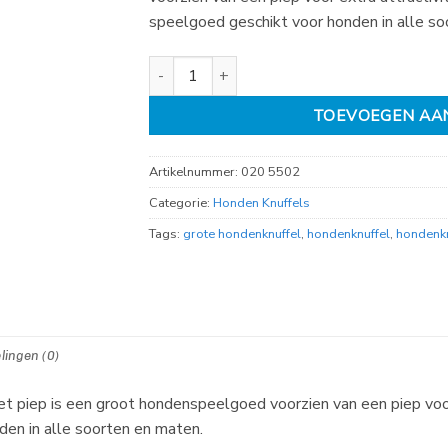
speelgoed geschikt voor honden in alle so
hondenspeelgoed XXL kikker pluche met piep,
TOEVOEGEN AA
Artikelnummer:
020 5502
Categorie:
Honden Knuffels
Tags:
grote hondenknuffel
,
hondenknuffel
,
hondenkn
lingen (0)
 piep is een groot hondenspeelgoed voorzien van een piep voor 
den in alle soorten en maten.