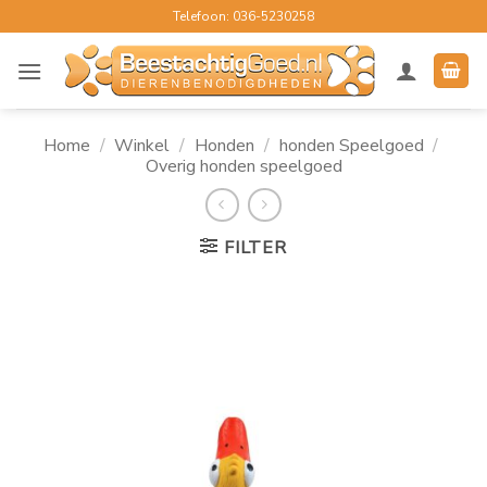
Ga
Telefoon: 036-5230258
naar
inhoud
Home
/
Winkel
/
Honden
/
honden Speelgoed
/
Overig honden speelgoed
FILTER