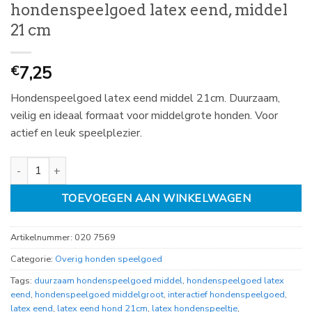
hondenspeelgoed latex eend, middel
21 cm
7,25
€
Hondenspeelgoed latex eend middel 21cm. Duurzaam,
veilig en ideaal formaat voor middelgrote honden. Voor
actief en leuk speelplezier.
hondenspeelgoed latex eend, middel 21 cm aantal
TOEVOEGEN AAN WINKELWAGEN
Artikelnummer:
020 7569
Categorie:
Overig honden speelgoed
Tags:
duurzaam hondenspeelgoed middel
,
hondenspeelgoed latex
eend
,
hondenspeelgoed middelgroot
,
interactief hondenspeelgoed
,
latex eend
,
latex eend hond 21cm
,
latex hondenspeeltje
,