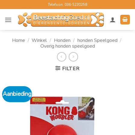
Ga
Telefoon: 036-5230258
naar
inhoud
Home
/
Winkel
/
Honden
/
honden Speelgoed
/
Overig honden speelgoed
FILTER
Aanbieding