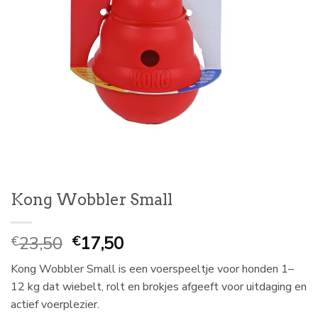
Kong Wobbler Small
Oorspronkelijke
Huidige
23,50
17,50
€
€
prijs
prijs
Kong Wobbler Small is een voerspeeltje voor honden 1–
was:
is:
12 kg dat wiebelt, rolt en brokjes afgeeft voor uitdaging en
€
€
actief voerplezier.
23,50.
17,50.