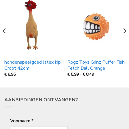
hondenspeelgoed latex kip,
Rogz Toyz Grinz Puffer Fish
Groot 42cm
Fetch Ball Orange
Prijsklasse:
€
8,95
€
5,99
-
€
8,49
€
5,99
tot
€
8,49
AANBIEDINGEN ONTVANGEN?
Voornaam
*