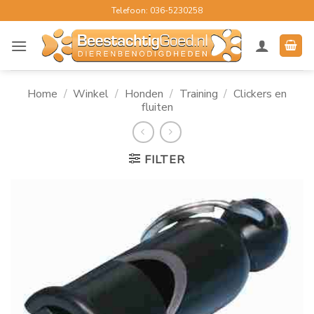
Ga
Telefoon: 036-5230258
naar
inhoud
Home
/
Winkel
/
Honden
/
Training
/
Clickers en
fluiten
FILTER