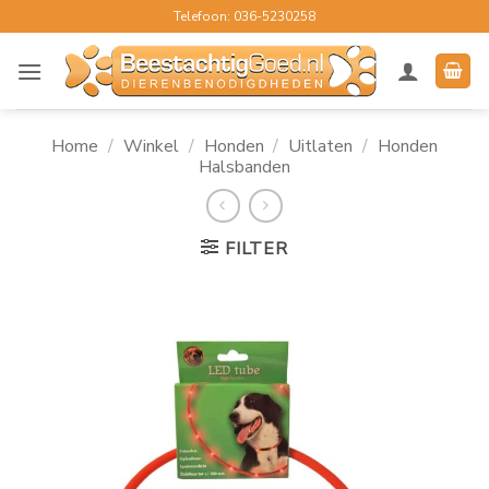
Ga
Telefoon: 036-5230258
naar
inhoud
Home
/
Winkel
/
Honden
/
Uitlaten
/
Honden
Halsbanden
FILTER