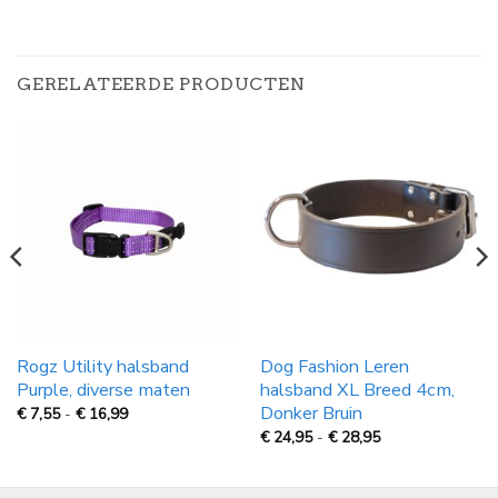
GERELATEERDE PRODUCTEN
Rogz Utility halsband
Dog Fashion Leren
Purple, diverse maten
halsband XL Breed 4cm,
Donker Bruin
Prijsklasse:
€
7,55
-
€
16,99
€
Prijsklasse:
€
24,95
-
€
28,95
7,55
€
tot
24,95
€
tot
16,99
€