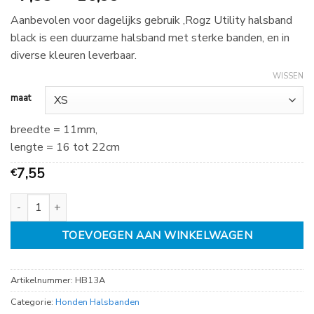
€
Aanbevolen voor dagelijks gebruik ,Rogz Utility halsband
7,55
black is een duurzame halsband met sterke banden, en in
tot
diverse kleuren leverbaar.
€
16,99
WISSEN
maat
breedte = 11mm,
lengte = 16 tot 22cm
7,55
€
Rogz Utility halsband black, diverse maten aantal
TOEVOEGEN AAN WINKELWAGEN
Artikelnummer:
HB13A
Categorie:
Honden Halsbanden