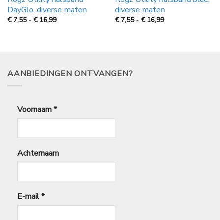
DayGlo, diverse maten
diverse maten
Prijsklasse:
Prijsklasse:
€
7,55
-
€
16,99
€
7,55
-
€
16,99
€
€
7,55
7,55
tot
tot
€
€
16,99
16,99
AANBIEDINGEN ONTVANGEN?
Voornaam
*
Achternaam
E-mail
*