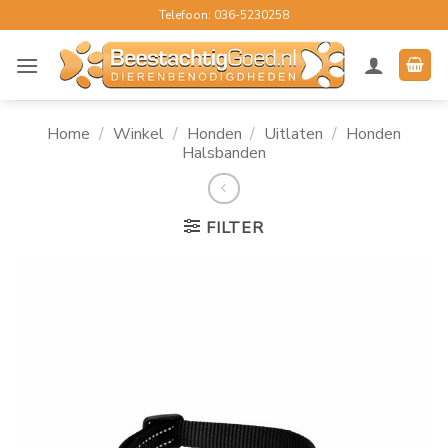
Ga
Telefoon: 036-5230258
naar
inhoud
Home
/
Winkel
/
Honden
/
Uitlaten
/
Honden
Halsbanden
FILTER