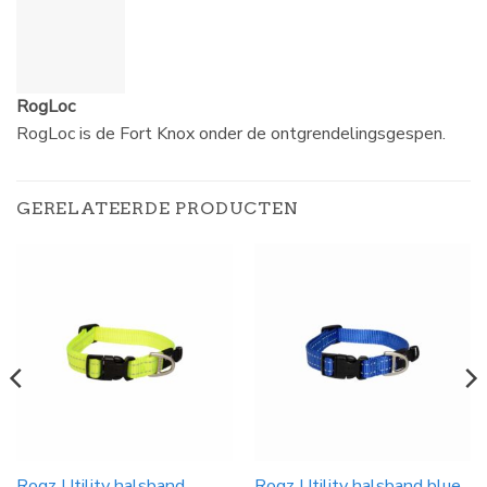
RogLoc
RogLoc is de Fort Knox onder de ontgrendelingsgespen.
GERELATEERDE PRODUCTEN
Rogz Utility halsband
Rogz Utility halsband blue,