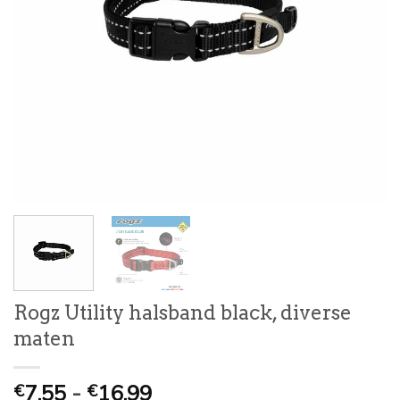
Rogz Utility halsband black, diverse
maten
Prijsklasse:
7,55
-
16,99
€
€