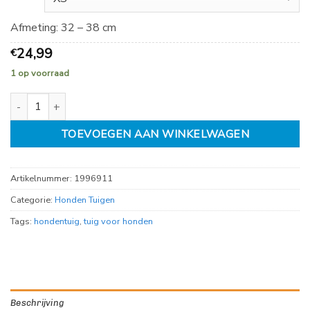
Afmeting: 32 – 38 cm
24,99
€
1 op voorraad
Premium Trekking Tuig 3-punts, Fuchia diverse maten aantal
TOEVOEGEN AAN WINKELWAGEN
Artikelnummer:
1996911
Categorie:
Honden Tuigen
Tags:
hondentuig
,
tuig voor honden
Beschrijving