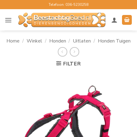
Ga
Telefoon: 036-5230258
naar
inhoud
Home
/
Winkel
/
Honden
/
Uitlaten
/
Honden Tuigen
FILTER