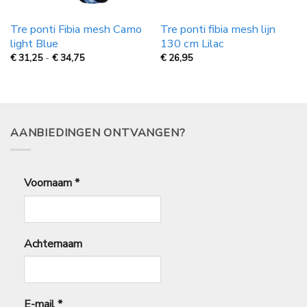
Tre ponti Fibia mesh Camo
Tre ponti fibia mesh lijn
light Blue
130 cm Lilac
Prijsklasse:
€
31,25
-
€
34,75
€
26,95
€
31,25
tot
€
34,75
AANBIEDINGEN ONTVANGEN?
Voornaam
*
Achternaam
E-mail
*