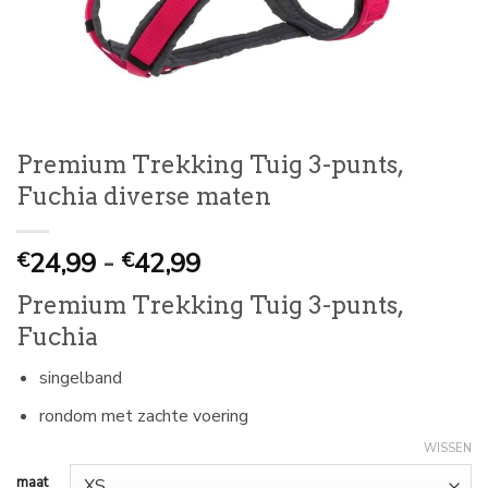
Premium Trekking Tuig 3-punts,
Fuchia diverse maten
Prijsklasse:
24,99
-
42,99
€
€
€
Premium Trekking Tuig 3-punts,
24,99
Fuchia
tot
€
singelband
42,99
rondom met zachte voering
WISSEN
maat