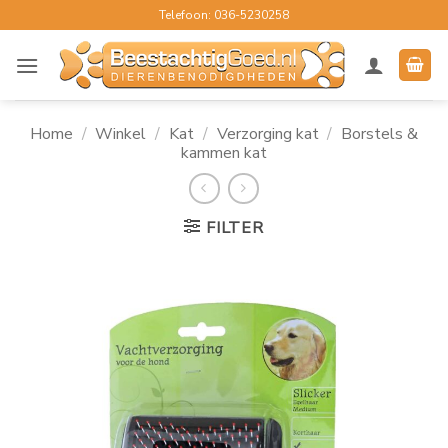
Ga
Telefoon: 036-5230258
naar
inhoud
Home
/
Winkel
/
Kat
/
Verzorging kat
/
Borstels &
kammen kat
FILTER