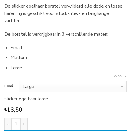
€
De slicker egelhaar borstel verwijderd alle dode en losse
7,95
haren, hij is geschikt voor stock-, ruw,- en langharige
tot
vachten.
€
13,50
De borstel is verkrijgbaar in 3 verschillende maten:
Small.
Medium.
Large
WISSEN
maat
slicker egelhaar large
13,50
€
Slicker egelhaar aantal