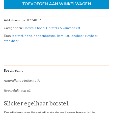
TOEVOEGEN AAN WINKELWAGEN
Artikelnummer:
0224017
Categorieën:
Borstels hond
,
Borstels & kammen kat
Tags:
borstel
,
hond
,
hondenborstel
,
kam
,
kat
,
langhaar
,
ruwhaar
,
stookhaar
Beschrijving
Aanvullende informatie
Beoordelingen (0)
Slicker egelhaar borstel.
De slicker verwijderd alle dode en losse haren, hij is