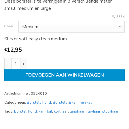
Deze borstel is te verkrijgen in 3 verschillende maten:
small, medium en large
WISSEN
maat
Slicker soft easy clean medium
12,95
€
Slicker soft easy clean aantal
TOEVOEGEN AAN WINKELWAGEN
Artikelnummer:
0224010
Categorieën:
Borstels hond
,
Borstels & kammen kat
Tags:
borstel
,
hond
,
kam
,
kat
,
korthaar
,
langhaar
,
ruwhaar
,
stockhaar