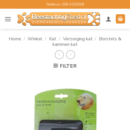
Ga
Telefoon: 036-5230258
naar
inhoud
Home
/
Winkel
/
Kat
/
Verzorging kat
/
Borstels &
kammen kat
FILTER