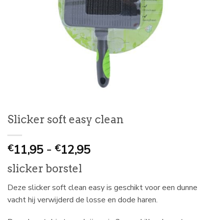
Slicker soft easy clean
Prijsklasse:
11,95
-
12,95
€
€
€
slicker borstel
11,95
tot
Deze slicker soft clean easy is geschikt voor een dunne
€
vacht hij verwijderd de losse en dode haren.
12,95