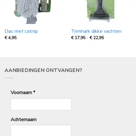
Das met catnip
Trimhark dikke vachten
Prijsklasse:
€
4,95
€
17,95
-
€
22,95
€
17,95
tot
€
22,95
AANBIEDINGEN ONTVANGEN?
Voornaam
*
Achternaam