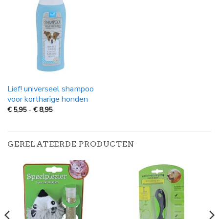
Lief! universeel shampoo
voor kortharige honden
Prijsklasse:
€
5,95
-
€
8,95
€
5,95
tot
€
8,95
GERELATEERDE PRODUCTEN