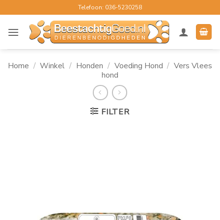
Ga
Telefoon: 036-5230258
naar
inhoud
Home
/
Winkel
/
Honden
/
Voeding Hond
/
Vers Vlees
hond
FILTER