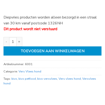
Diepvries producten worden alleen bezorgd in een straal
van 30 km vanaf postcode 1326NH
Dit product wordt niet verstuurd
Kivo rund en kip compleet 500 gram aantal
TOEVOEGEN AAN WINKELWAGEN
Artikelnummer:
6001
Categorie:
Vers Vlees hond
Tags:
kivo
,
kivo petfood
,
kivo versvlees
,
Vers vlees hond
,
Versvlees
hond