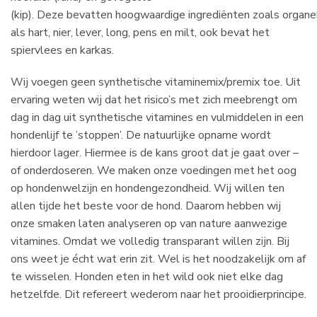
(kip). Deze bevatten hoogwaardige ingrediënten zoals organe
als hart, nier, lever, long, pens en milt, ook bevat het
spiervlees en karkas.
Wij voegen geen synthetische vitaminemix/premix toe. Ui
t
ervaring weten wij dat het risico’s met zich meebrengt om
dag in dag uit synthetische vitamines en vulmiddelen in een
hondenlijf te ’stoppen’. De natuurlijke opname wordt
hierdoor lager. Hiermee is de kans groot dat je gaat over –
of onderdoseren. We maken onze voedingen met het oog
op
hondenwelzijn en hondengezondheid. Wij willen ten
allen tijde het beste voor de hond. Daarom
hebben wij
onze smaken laten analyseren op van nature aanwezige
vitamines. Omdat we volledig transparant willen zijn. Bij
ons weet je écht wat erin zit. Wel is het noodzakelijk om af
te wisselen. Honden eten in het wild ook niet elke dag
hetzelfde. Dit refereert wederom naar het prooidierprincipe.