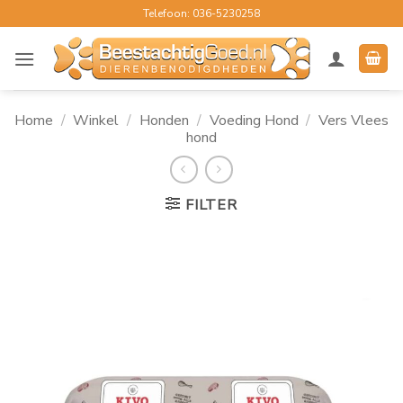
Ga
Telefoon: 036-5230258
naar
inhoud
Home
/
Winkel
/
Honden
/
Voeding Hond
/
Vers Vlees
hond
FILTER