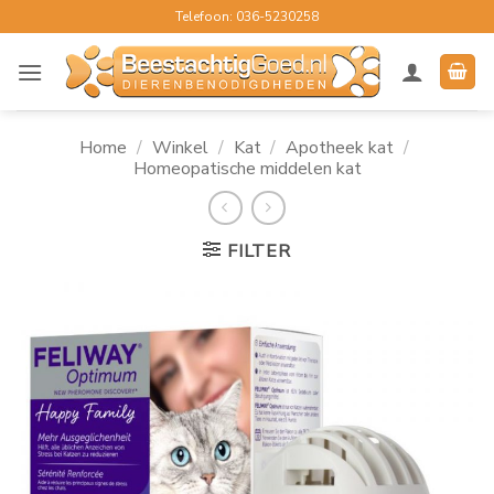
Ga
Telefoon: 036-5230258
naar
inhoud
Home
/
Winkel
/
Kat
/
Apotheek kat
/
Homeopatische middelen kat
FILTER