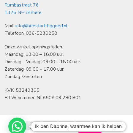
Rumbastraat 76
1326 NH Almere
Mail:
info@beestachtiggoed.nl
Telefoon: 036-5230258
Onze winkel openingstijden:
Maandag: 13.00 – 18.00 uur.
Dinsdag – Vrijdag: 09.00 – 18.00 uur.
Zaterdag: 09.00 – 17.00 uur.
Zondag: Gesloten.
KVK: 53249305
BTW nummer: NL8508.09.290.B01
IDeal
Klarna
Bancontact
CBC
KBC
Ik ben Daphne, waarmee kan ik helpen