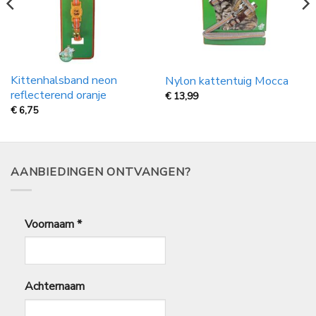
Kittenhalsband neon
Nylon kattentuig Mocca
reflecterend oranje
€
13,99
€
6,75
AANBIEDINGEN ONTVANGEN?
Voornaam
*
Achternaam