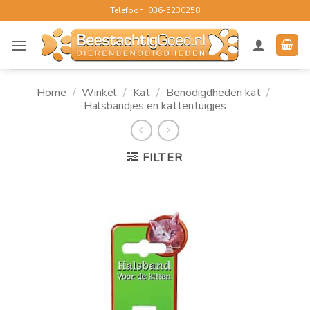
Ga
Telefoon: 036-5230258
naar
inhoud
Home
/
Winkel
/
Kat
/
Benodigdheden kat
/
Halsbandjes en kattentuigjes
FILTER