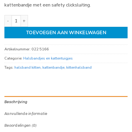
kattenbandje met een safety clicksluiting.
Kittenhalsband gestreept blauw aantal
TOEVOEGEN AAN WINKELWAGEN
Artikelnummer:
022 5166
Categorie:
Halsbandjes en kattentuigjes
Tags:
halsband kitten
,
kattenbandje
,
kittenhalsband
Beschrijving
Aanvullende informatie
Beoordelingen (0)