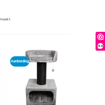
 maakt.
9,4
Aanbieding