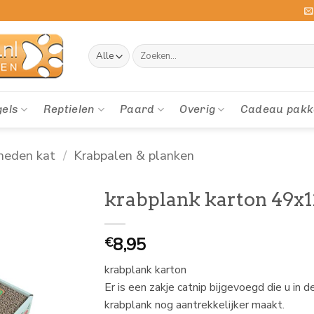
Zoeken
naar:
gels
Reptielen
Paard
Overig
Cadeau pakk
heden kat
/
Krabpalen & planken
krabplank karton 49x
8,95
€
krabplank karton
Er is een zakje catnip bijgevoegd die u in 
krabplank nog aantrekkelijker maakt.