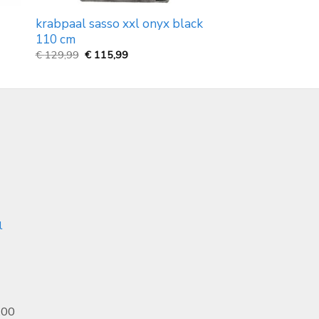
krabpaal sasso xxl onyx black
110 cm
Oorspronkelijke
Huidige
€
129,99
€
115,99
prijs
prijs
was:
is:
€
€
129,99.
115,99.
l
.00