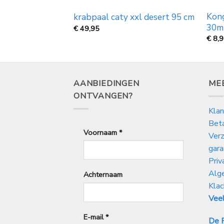
Kong
es 62cm
krabpaal caty xxl desert 95 cm
30m
€
49,95
€
8,
AANBIEDINGEN
ME
ONTVANGEN?
Klan
Bet
Voornaam
*
Verz
gara
Priv
Alg
Achternaam
Klac
Veel
E-mail
*
De P