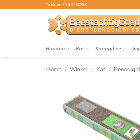
Ga
Telefoon: 036-5230258
naar
inhoud
Honden
Kat
Knaagdier
Vo
Home
/
Winkel
/
Kat
/
Benodigd