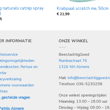
 naturals catnip spray
Krabpaal scratch me, 50cm
l
€
21,99
95
ER INFORMATIE
ONZE WINKEL
tenservice
BeestachtigGoed
alingsmogelijkheden
Rumbastraat 76
endkosten, Retour en
1326 NH Almere
ntie
Mail:
info@beestachtiggoed.n
acyverklaring
Telefoon: 036-5230258
emene voorwaarden
hten
Onze winkel openingstijden:
 gestelde vragen
Maandag: 13.00 – 18.00 uur.
Dinsdag – Vrijdag: 09.00 – 18
atrijs Almere