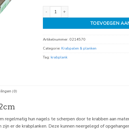
krabplank karton 49x12cm aantal
TOEVOEGEN AA
Artikelnummer:
0214570
Categorie:
Krabpalen & planken
Tag:
krabplank
lingen (0)
12cm
m regelmatig hun nagels te scherpen door te krabben aan mater
oen zijn er de krabplanken. Deze kunnen neergelegd of opgehange