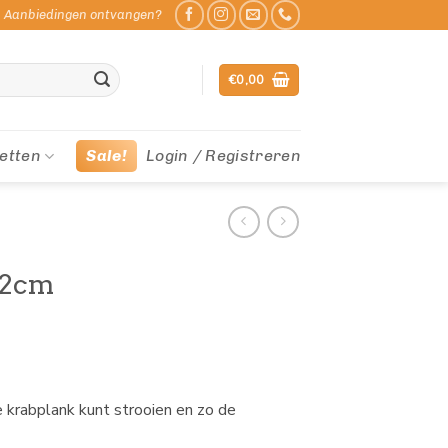
Aanbiedingen ontvangen?
€
0,00
etten
Sale!
Login / Registreren
12cm
de krabplank kunt strooien en zo de