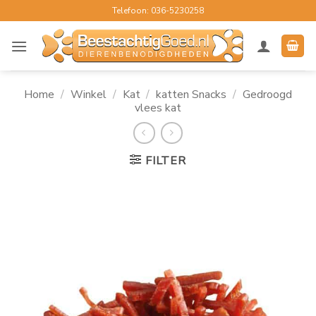
Ga
Telefoon: 036-5230258
naar
inhoud
Home
/
Winkel
/
Kat
/
katten Snacks
/
Gedroogd
vlees kat
FILTER