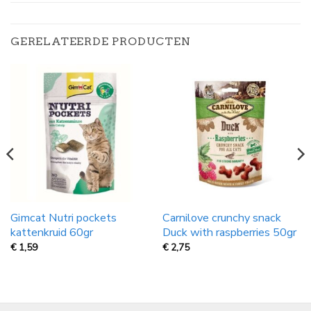
GERELATEERDE PRODUCTEN
Gimcat Nutri pockets
Carnilove crunchy snack
kattenkruid 60gr
Duck with raspberries 50gr
€
1,59
€
2,75