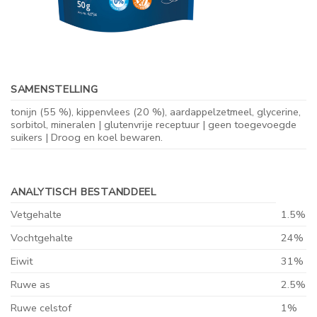
SAMENSTELLING
tonijn (55 %), kippenvlees (20 %), aardappelzetmeel, glycerine,
sorbitol, mineralen | glutenvrije receptuur | geen toegevoegde
suikers | Droog en koel bewaren.
ANALYTISCH BESTANDDEEL
Vetgehalte
1.5
%
Vochtgehalte
24
%
Eiwit
31
%
Ruwe as
2.5
%
Ruwe celstof
1
%