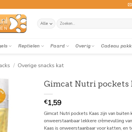
Zoeken
naar:
gels
Reptielen
Paard
Overig
Cadeau pakk
acks
/
Overige snacks kat
Gimcat Nutri pockets 
1,59
€
Gimcat Nutri pockets Kaas zijn van buiten
onweerstaanbaar lekkere crèmevulling van
Kaas is onweerstaanbaar voor katten, en t