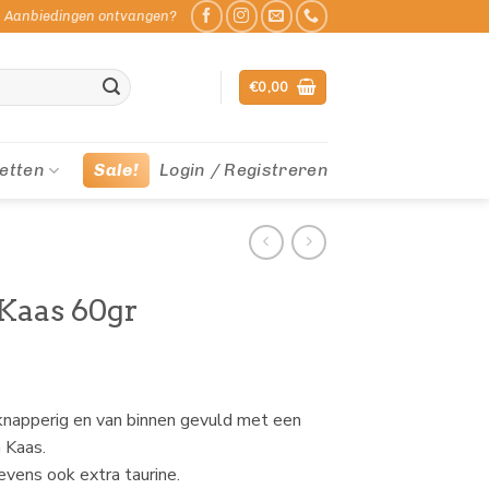
Aanbiedingen ontvangen?
€
0,00
etten
Sale!
Login / Registreren
Kaas 60gr
 knapperig en van binnen gevuld met een
 Kaas.
evens ook extra taurine.