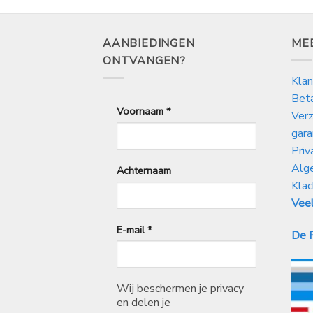
AANBIEDINGEN
ME
ONTVANGEN?
Klan
Bet
Voornaam
*
Verz
gara
Priv
Alg
Achternaam
Klac
Veel
E-mail
*
De P
Wij beschermen je privacy
en delen je