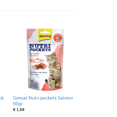
ck
Gimcat Nutri pockets Salmon
60gr
€
1,59