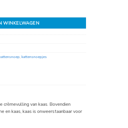
N WINKELWAGEN
kattensnoep
,
kattensnoepjes
e crèmevulling van kaas. Bovendien
ne en kaas, kaas is onweerstaanbaar voor