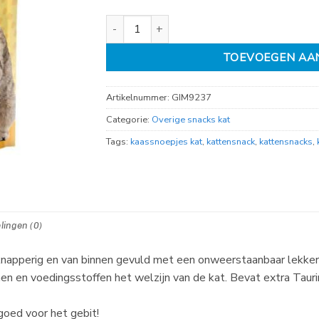
Gimcat Nutri pockets Kaas 60gr aantal
TOEVOEGEN AA
Artikelnummer:
GIM9237
Categorie:
Overige snacks kat
Tags:
kaassnoepjes kat
,
kattensnack
,
kattensnacks
,
lingen (0)
 knapperig en van binnen gevuld met een onweerstaanbaar lekker
en en voedingsstoffen het welzijn van de kat. Bevat extra Tauri
goed voor het gebit!