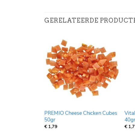
GERELATEERDE PRODUCT
at Zalm & Omega
PREMIO Cheese Chicken Cubes
Vita
50gr
40g
€
1,79
€
1,