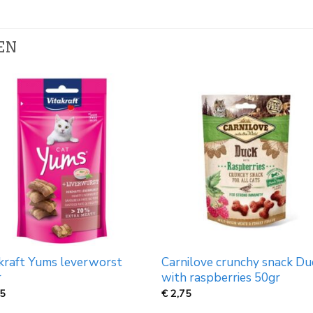
EN
kraft Yums leverworst
Carnilove crunchy snack Du
r
with raspberries 50gr
75
€
2,75