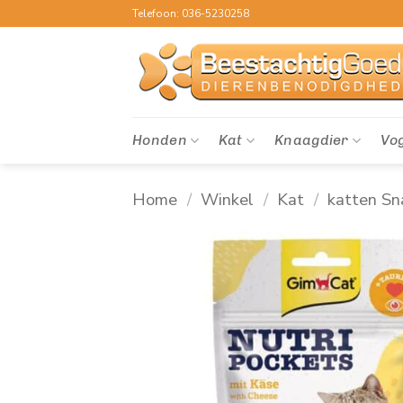
Ga
Telefoon: 036-5230258
naar
inhoud
Honden
Kat
Knaagdier
Vo
Home
/
Winkel
/
Kat
/
katten Sn