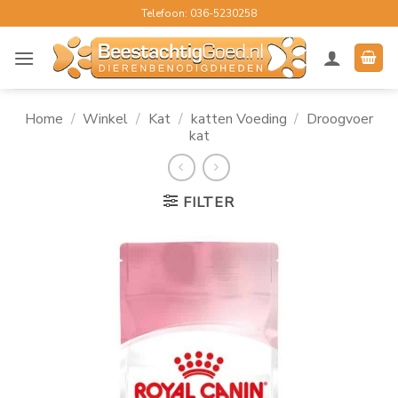
Ga
Telefoon: 036-5230258
naar
inhoud
Home
/
Winkel
/
Kat
/
katten Voeding
/
Droogvoer
kat
FILTER