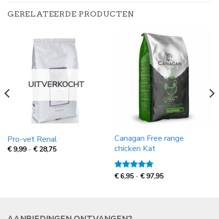
GERELATEERDE PRODUCTEN
UITVERKOCHT
Canagan Free range
Pro-vet Renal
chicken Kat
Prijsklasse:
€
9,99
-
€
28,75
€
9,99
tot
€
Prijsklasse:
Gewaardeerd
€
6,95
-
€
97,95
28,75
€
5
uit 5
6,95
tot
€
97,95