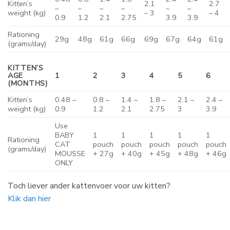
Kitten’s
2.1
2.7
–
–
–
–
–
–
weight (kg)
– 3
– 4
0.9
1.2
2.1
2.75
3.9
3.9
Rationing
29g
48g
61g
66g
69g
67g
64g
61g
(grams/day)
KITTEN’S
AGE
1
2
3
4
5
6
(MONTHS)
Kitten’s
0.48 –
0.8 –
1.4 –
1.8 –
2.1 –
2.4 –
weight (kg)
0.9
1.2
2.1
2.75
3
3.9
Use
BABY
1
1
1
1
1
Rationing
CAT
pouch
pouch
pouch
pouch
pouch
(grams/day)
MOUSSE
+ 27g
+ 40g
+ 45g
+ 48g
+ 46g
ONLY
Toch liever ander kattenvoer voor uw kitten?
Klik dan hier