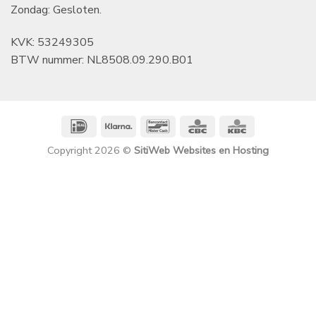
Zondag: Gesloten.
KVK: 53249305
BTW nummer: NL8508.09.290.B01
IDeal
Klarna
Bancontact
CBC
KBC
Copyright 2026 ©
SitiWeb Websites en Hosting