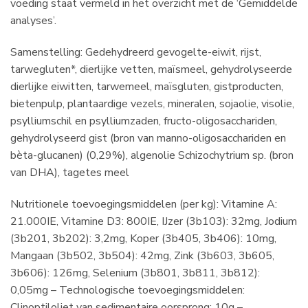
voeding staat vermeld in het overzicht met de ‘Gemiddelde
analyses’.
Samenstelling: Gedehydreerd gevogelte-eiwit, rijst,
tarwegluten*, dierlijke vetten, maïsmeel, gehydrolyseerde
dierlijke eiwitten, tarwemeel, maïsgluten, gistproducten,
bietenpulp, plantaardige vezels, mineralen, sojaolie, visolie,
psylliumschil en psylliumzaden, fructo-oligosacchariden,
gehydrolyseerd gist (bron van manno-oligosacchariden en
bèta-glucanen) (0,29%), algenolie Schizochytrium sp. (bron
van DHA), tagetes meel
Nutritionele toevoegingsmiddelen (per kg): Vitamine A:
21.000IE, Vitamine D3: 800IE, IJzer (3b103): 32mg, Jodium
(3b201, 3b202): 3,2mg, Koper (3b405, 3b406): 10mg,
Mangaan (3b502, 3b504): 42mg, Zink (3b603, 3b605,
3b606): 126mg, Selenium (3b801, 3b811, 3b812):
0,05mg – Technologische toevoegingsmiddelen:
Clinoptiloliet van sedimentaire oorsprong: 10g –