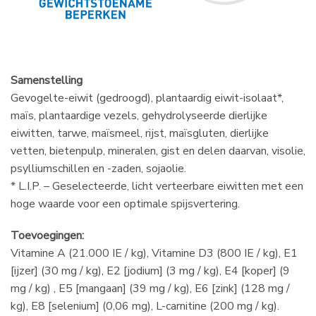
Samenstelling
Gevogelte-eiwit (gedroogd), plantaardig eiwit-isolaat*,
maïs, plantaardige vezels, gehydrolyseerde dierlijke
eiwitten, tarwe, maïsmeel, rijst, maïsgluten, dierlijke
vetten, bietenpulp, mineralen, gist en delen daarvan, visolie,
psylliumschillen en -zaden, sojaolie.
* L.I.P. – Geselecteerde, licht verteerbare eiwitten met een
hoge waarde voor een optimale spijsvertering.
Toevoegingen:
Vitamine A (21.000 IE / kg), Vitamine D3 (800 IE / kg), E1
[ijzer] (30 mg / kg), E2 [jodium] (3 mg / kg), E4 [koper] (9
mg / kg) , E5 [mangaan] (39 mg / kg), E6 [zink] (128 mg /
kg), E8 [selenium] (0,06 mg), L-carnitine (200 mg / kg).