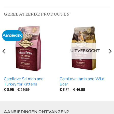
GERELATEERDE PRODUCTEN
Aanbieding
UITVERKOCHT
Carnilove Salmon and
Carnilove lamb and Wild
Turkey for Kittens
Boar
Prijsklasse:
Prijsklasse:
€
3,95
-
€
29,99
€
6,74
-
€
46,99
€
€
3,95
6,74
tot
tot
€
€
29,99
46,99
AANBIEDINGEN ONTVANGEN?