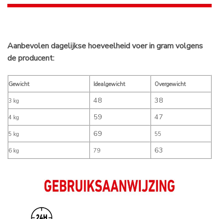
Aanbevolen dagelijkse hoeveelheid voer in gram volgens
de producent:
Gewicht
Idealgewicht
Overgewicht
48
38
3 kg
59
47
4 kg
69
5 kg
55
63
6 kg
79