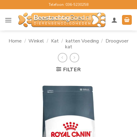
Ga
Telefoon: 036-5230258
naar
inhoud
Home
/
Winkel
/
Kat
/
katten Voeding
/
Droogvoer
kat
FILTER