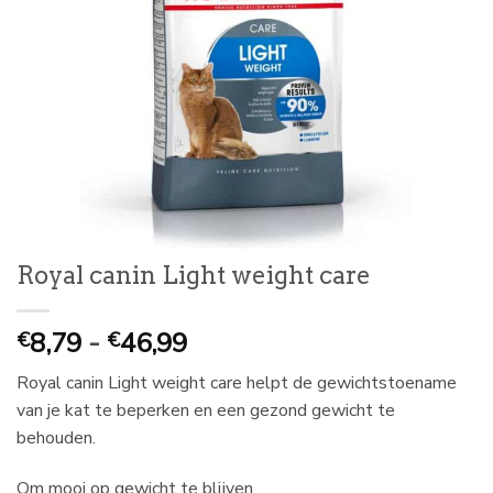
Royal canin Light weight care
Prijsklasse:
8,79
-
46,99
€
€
€
Royal canin Light weight care helpt de gewichtstoename
8,79
van je kat te beperken en een gezond gewicht te
tot
behouden.
€
46,99
Om mooi op gewicht te blijven