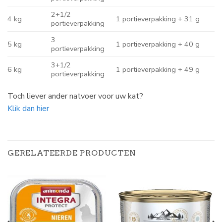
2+1/2
4 kg
1 portieverpakking + 31 g
portieverpakking
3
5 kg
1 portieverpakking + 40 g
portieverpakking
3+1/2
6 kg
1 portieverpakking + 49 g
portieverpakking
Toch liever ander natvoer voor uw kat?
Klik dan hier
GERELATEERDE PRODUCTEN