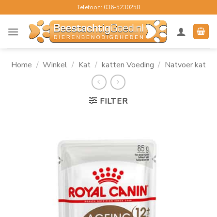
Ga
Telefoon: 036-5230258
naar
inhoud
Home
/
Winkel
/
Kat
/
katten Voeding
/
Natvoer kat
FILTER