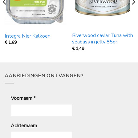
Riverwood caviar Tuna with
Integra Nier Kalkoen
seabass in jelly 85gr
€
1,69
€
1,49
AANBIEDINGEN ONTVANGEN?
Voornaam
*
Achternaam