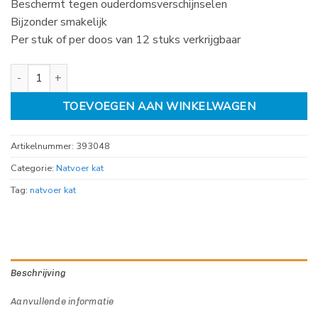
Beschermt tegen ouderdomsverschijnselen
Bijzonder smakelijk
Per stuk of per doos van 12 stuks verkrijgbaar
Royal canin instinctive 7+ in gravy 12x 85gr aantal
TOEVOEGEN AAN WINKELWAGEN
Artikelnummer:
393048
Categorie:
Natvoer kat
Tag:
natvoer kat
Beschrijving
Aanvullende informatie