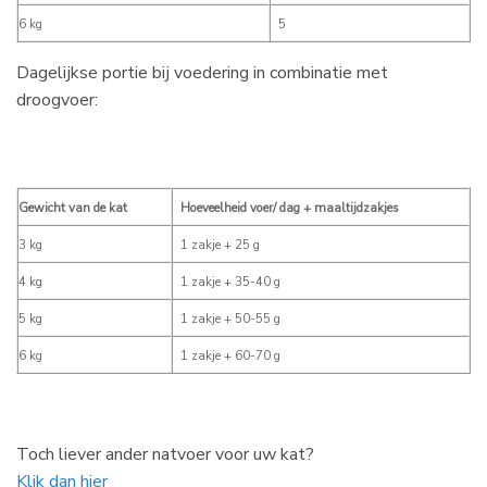
6 kg
5
Dagelijkse portie bij voedering in combinatie met
droogvoer:
Gewicht van de kat
Hoeveelheid voer/ dag + maaltijdzakjes
3 kg
1 zakje + 25 g
4 kg
1 zakje + 35-40 g
5 kg
1 zakje + 50-55 g
6 kg
1 zakje + 60-70 g
Toch liever ander natvoer voor uw kat?
Klik dan hier