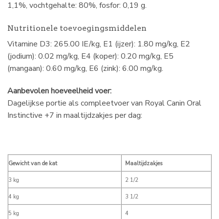
1,1%, vochtgehalte: 80%, fosfor: 0,19 g.
Nutritionele toevoegingsmiddelen
Vitamine D3: 265.00 IE/kg, E1 (ijzer): 1.80 mg/kg, E2
(jodium): 0.02 mg/kg, E4 (koper): 0.20 mg/kg, E5
(mangaan): 0.60 mg/kg, E6 (zink): 6.00 mg/kg.
Aanbevolen hoeveelheid voer:
Dagelijkse portie als compleetvoer van Royal Canin Oral
Instinctive +7 in maaltijdzakjes per dag:
Gewicht van de kat
Maaltijdzakjes
3 kg
2 1/2
4 kg
3 1/2
5 kg
4