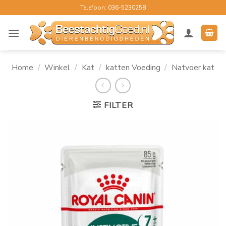
Ga
Telefoon: 036-5230258
naar
inhoud
Home
/
Winkel
/
Kat
/
katten Voeding
/
Natvoer kat
FILTER