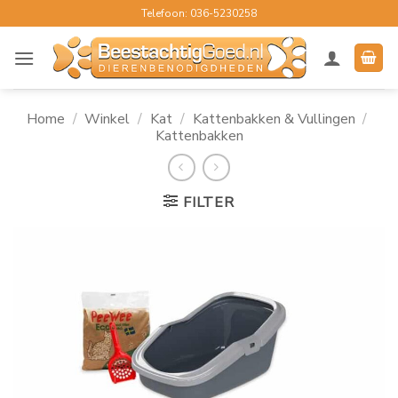
Ga
Telefoon: 036-5230258
naar
inhoud
Home
/
Winkel
/
Kat
/
Kattenbakken & Vullingen
/
Kattenbakken
FILTER