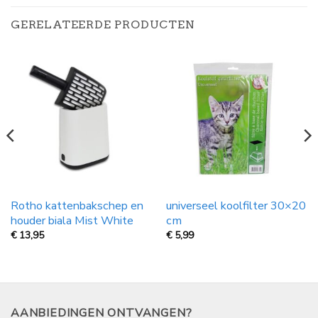
GERELATEERDE PRODUCTEN
Rotho kattenbakschep en
universeel koolfilter 30×20
houder biala Mist White
cm
€
13,95
€
5,99
AANBIEDINGEN ONTVANGEN?