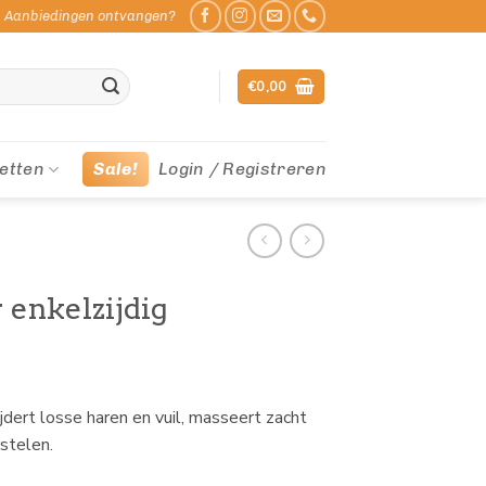
Aanbiedingen ontvangen?
€
0,00
etten
Sale!
Login / Registreren
 enkelzijdig
ert losse haren en vuil, masseert zacht
stelen.