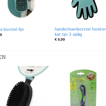
handschoenborstel hond e
e borstel fijn
kat tpr 2-zijdig
99
€
6,99
EN