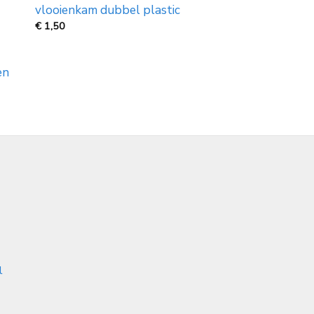
vlooienkam dubbel plastic
€
1,50
en
l