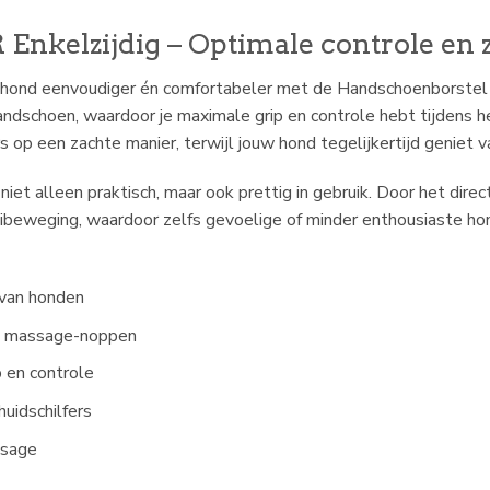
nkelzijdig – Optimale controle en 
 hond eenvoudiger én comfortabeler met de Handschoenborstel 
handschoen, waardoor je maximale grip en controle hebt tijdens
ers op een zachte manier, terwijl jouw hond tegelijkertijd genie
t alleen praktisch, maar ook prettig in gebruik. Door het direc
aibeweging, waardoor zelfs gevoelige of minder enthousiaste hon
 van honden
le massage-noppen
 en controle
huidschilfers
ssage