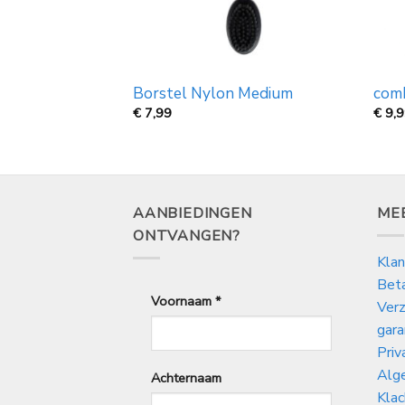
nge tanden met
Borstel Nylon Medium
comb
€
7,99
€
9,
AANBIEDINGEN
ME
ONTVANGEN?
Klan
Bet
Voornaam
*
Verz
gara
Priv
Alg
Achternaam
Klac