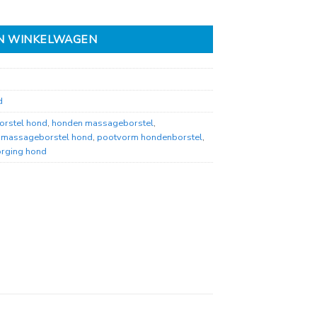
N WINKELWAGEN
d
orstel hond
,
honden massageborstel
,
,
massageborstel hond
,
pootvorm hondenborstel
,
orging hond