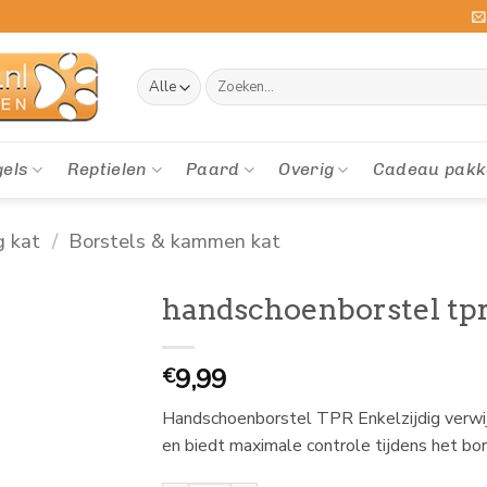
Zoeken
naar:
gels
Reptielen
Paard
Overig
Cadeau pakk
g kat
/
Borstels & kammen kat
handschoenborstel tpr
9,99
€
Handschoenborstel TPR Enkelzijdig verwijd
en biedt maximale controle tijdens het bor