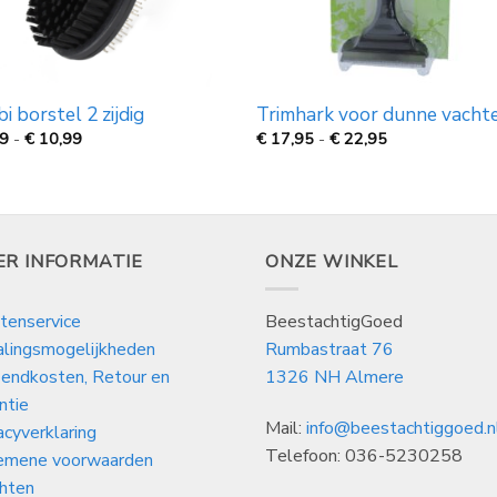
i borstel 2 zijdig
Trimhark voor dunne vacht
Prijsklasse:
Prijsklasse:
99
-
€
10,99
€
17,95
-
€
22,95
€
€
9,99
17,95
tot
tot
€
€
10,99
22,95
ER INFORMATIE
ONZE WINKEL
tenservice
BeestachtigGoed
alingsmogelijkheden
Rumbastraat 76
endkosten, Retour en
1326 NH Almere
ntie
Mail:
info@beestachtiggoed.n
acyverklaring
Telefoon: 036-5230258
emene voorwaarden
hten