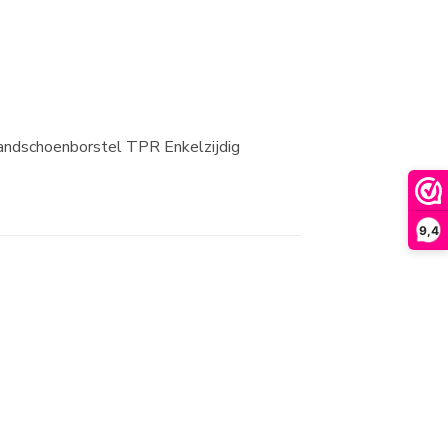
 Handschoenborstel TPR Enkelzijdig
9,4