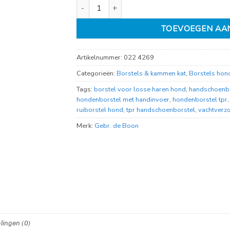
handschoenborstel tpr enkelzijdig aantal
TOEVOEGEN AA
Artikelnummer:
022 4269
Categorieën:
Borstels & kammen kat
,
Borstels hon
Tags:
borstel voor losse haren hond
,
handschoenb
hondenborstel met handinvoer
,
hondenborstel tpr
ruiborstel hond
,
tpr handschoenborstel
,
vachtverz
Merk:
Gebr. de Boon
lingen (0)