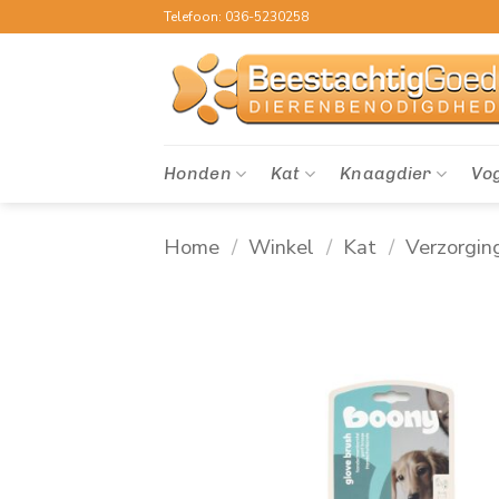
Ga
Telefoon: 036-5230258
naar
inhoud
Honden
Kat
Knaagdier
Vo
Home
/
Winkel
/
Kat
/
Verzorgin