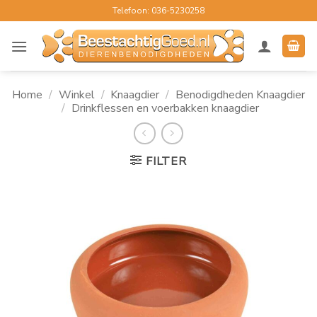
Ga
Telefoon: 036-5230258
naar
inhoud
Home
/
Winkel
/
Knaagdier
/
Benodigdheden Knaagdier
/
Drinkflessen en voerbakken knaagdier
FILTER