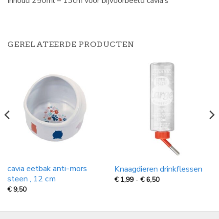
Inhoud 250ml – 13cm voor bijvoorbeeld cavia’s
GERELATEERDE PRODUCTEN
cavia eetbak anti-mors
Knaagdieren drinkflessen
steen , 12 cm
Prijsklasse:
€
1,99
-
€
6,50
€
€
9,50
1,99
tot
€
6,50