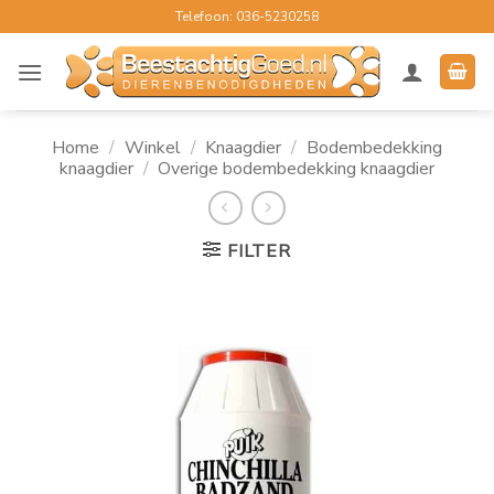
Ga
Telefoon: 036-5230258
naar
inhoud
Home
/
Winkel
/
Knaagdier
/
Bodembedekking
knaagdier
/
Overige bodembedekking knaagdier
FILTER