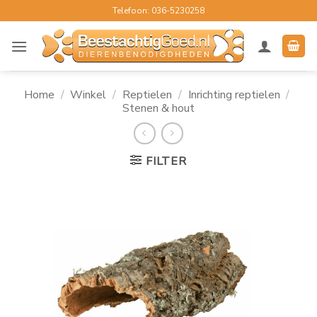
Ga
Telefoon: 036-5230258
naar
inhoud
Home
/
Winkel
/
Reptielen
/
Inrichting reptielen
/
Stenen & hout
FILTER