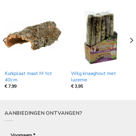
Kurkplaat maat M tot
Wilg knaaghout met
40cm
luzerne
€
7,99
€
3,95
AANBIEDINGEN ONTVANGEN?
Voornaam
*