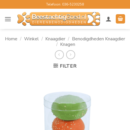
Ga
Telefoon: 036-5230258
naar
inhoud
Home
/
Winkel
/
Knaagdier
/
Benodigdheden Knaagdier
/
Knagen
FILTER