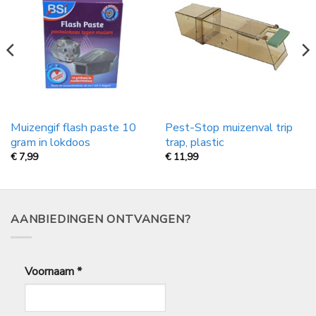
Muizengif flash paste 10
Pest-Stop muizenval trip
gram in lokdoos
trap, plastic
€
7,99
€
11,99
AANBIEDINGEN ONTVANGEN?
Voornaam
*