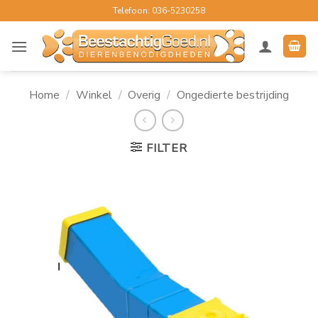
Ga
Telefoon: 036-5230258
naar
inhoud
Home
/
Winkel
/
Overig
/
Ongedierte bestrijding
FILTER