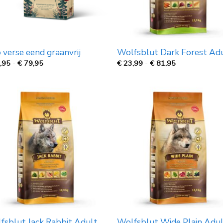
 verse eend graanvrij
Wolfsblut Dark Forest Ad
Prijsklasse:
Prijsklasse:
,95
-
€
79,95
€
23,99
-
€
81,95
€
€
33,95
23,99
tot
tot
€
€
79,95
81,95
fsblut Jack Rabbit Adult
Wolfsblut Wide Plain Adu