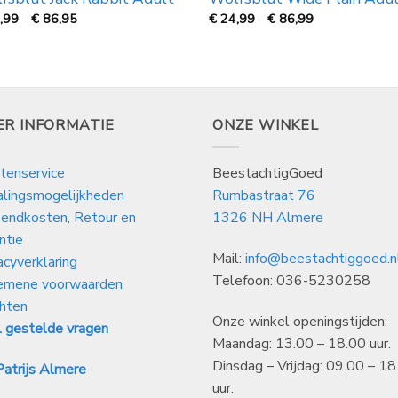
Prijsklasse:
Prijsklasse:
,99
-
€
86,95
€
24,99
-
€
86,99
€
€
24,99
24,99
tot
tot
€
€
86,95
86,99
ER INFORMATIE
ONZE WINKEL
tenservice
BeestachtigGoed
alingsmogelijkheden
Rumbastraat 76
endkosten, Retour en
1326 NH Almere
ntie
Mail:
info@beestachtiggoed.n
acyverklaring
Telefoon: 036-5230258
emene voorwaarden
hten
Onze winkel openingstijden:
 gestelde vragen
Maandag: 13.00 – 18.00 uur.
Dinsdag – Vrijdag: 09.00 – 18
atrijs Almere
uur.