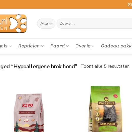
Zoeken
naar:
gels
Reptielen
Paard
Overig
Cadeau pakk
ged “Hypoallergene brok hond”
Toont alle 5 resultaten