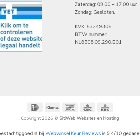
Zaterdag: 09.00 – 17.00 uur.
Zondag: Gesloten.
KVK: 53249305
BTW nummer:
NL8508.09.290.B01
IDeal
Klarna
Bancontact
CBC
KBC
Copyright 2026 ©
SitiWeb Websites en Hosting
estachtiggoed.nl bij
WebwinkelKeur Reviews
is 9.4/10 gebase