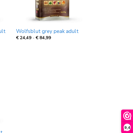
ult
Wolfsblut grey peak adult
Prijsklasse:
€
24,49
-
€
84,99
€
24,49
tot
€
84,99
9,4
lt