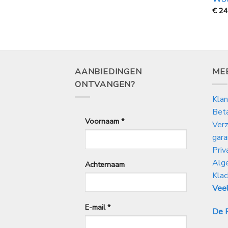
€
24
AANBIEDINGEN
ME
ONTVANGEN?
Klan
Bet
Voornaam
*
Verz
gara
Priv
Alg
Achternaam
Klac
Veel
E-mail
*
De P