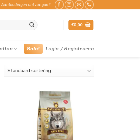
Aanbiedingen ontvangen?
€
0,00
etten
Sale!
Login / Registreren