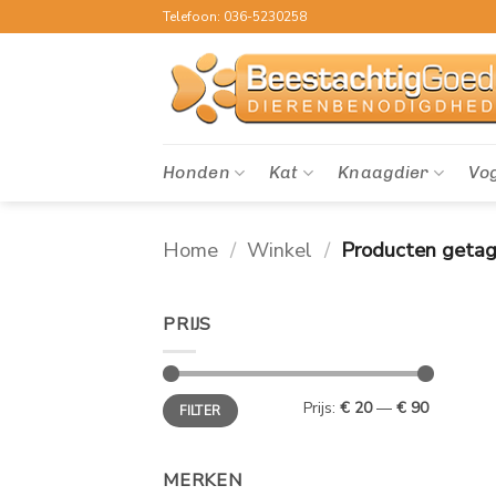
Ga
Telefoon: 036-5230258
naar
inhoud
Honden
Kat
Knaagdier
Vo
Home
/
Winkel
/
Producten getag
PRIJS
Min.
Max.
Prijs:
€ 20
—
€ 90
FILTER
prijs
prijs
MERKEN