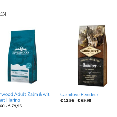
EN
rwood Adult Zalm & wit
Carnilove Reindeer
met Haring
Prijsklasse:
€
13,95
-
€
69,99
€
Prijsklasse:
,60
-
€
79,95
13,95
€
tot
20,60
€
tot