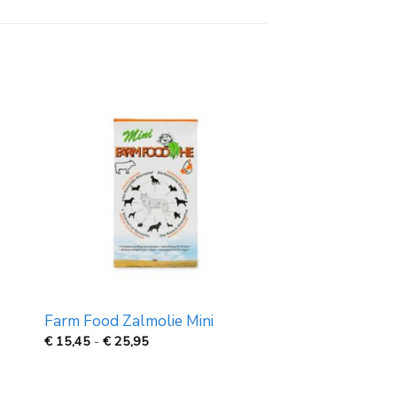
Farm Food Zalmolie Mini
Prijsklasse:
€
15,45
-
€
25,95
€
15,45
tot
€