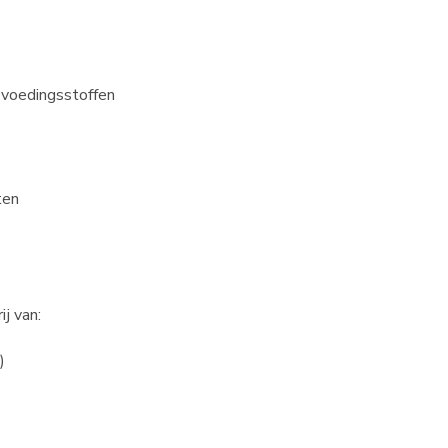
 voedingsstoffen
ten
j van:
)