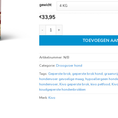
79,95
gewicht
33,95
€
Kivo verse eend graanvrij aantal
TOEVOEGEN AA
Artikelnummer:
N/B
Categorie:
Droogvoer hond
Tags:
Geperste brok
,
geperste brok hond
,
graanvri
hondenvoer gevoelige maag
,
hypoallergeen hond
hondenvoer
,
Kivo geperste brok
,
kivo petfood
,
Kivo
koudgeperste hondenbrokken
Merk:
Kivo