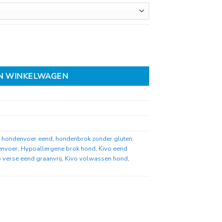
N WINKELWAGEN
j hondenvoer eend
,
hondenbrok zonder gluten
,
envoer
,
Hypoallergene brok hond
,
Kivo eend
 verse eend graanvrij
,
Kivo volwassen hond
,