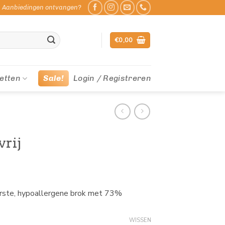
Aanbiedingen ontvangen?
€
0,00
etten
Sale!
Login / Registreren
vrij
erste, hypoallergene brok met 73%
WISSEN