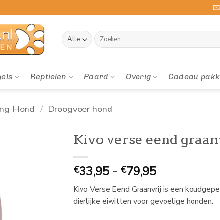
Zoeken
naar:
gels
Reptielen
Paard
Overig
Cadeau pakk
ing Hond
/
Droogvoer hond
Kivo verse eend graan
Prijsklasse:
33,95
-
79,95
€
€
€
Kivo Verse Eend Graanvrij is een koudgep
33,95
dierlijke eiwitten voor gevoelige honden.
tot
€