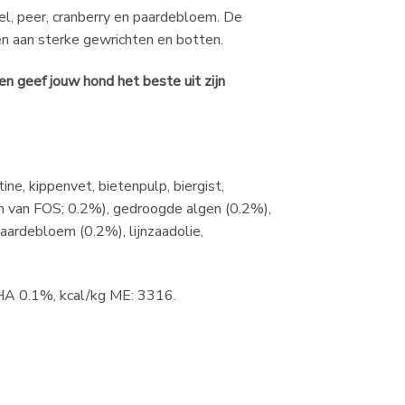
el, peer, cranberry en paardebloem. De
n aan sterke gewrichten en botten.
n geef jouw hond het beste uit zijn
, kippenvet, bietenpulp, biergist,
on van FOS; 0.2%), gedroogde algen (0.2%),
aardebloem (0.2%), lijnzaadolie,
HA 0.1%, kcal/kg ME: 3316.