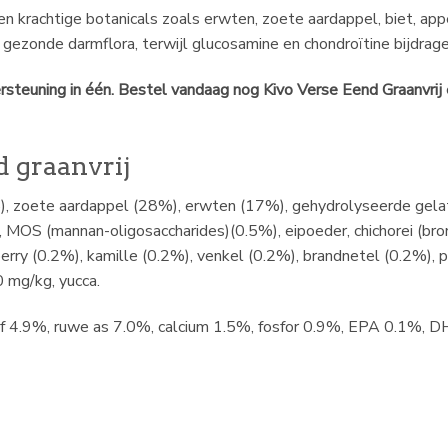
en krachtige botanicals zoals erwten, zoete aardappel, biet, app
ezonde darmflora, terwijl glucosamine en chondroïtine bijdrage
steuning in één. Bestel vandaag nog Kivo Verse Eend Graanvrij e
 graanvrij
zoete aardappel (28%), erwten (17%), gehydrolyseerde gelatine
 MOS (mannan-oligosaccharides)(0.5%), eipoeder, chichorei (br
rry (0.2%), kamille (0.2%), venkel (0.2%), brandnetel (0.2%), p
 mg/kg, yucca.
f 4.9%, ruwe as 7.0%, calcium 1.5%, fosfor 0.9%, EPA 0.1%, D