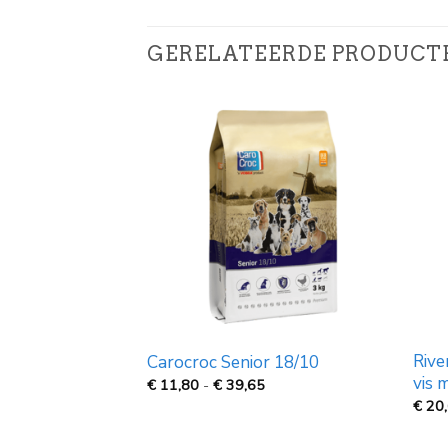
GERELATEERDE PRODUCT
Rive
 Classic
Carocroc Senior 18/10
vis 
Prijsklasse:
Prijsklasse:
€
11,80
-
€
39,65
€
€
€
20
14,95
11,80
tot
tot
€
€