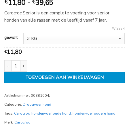
Prijsklasse:
11,80
-
39,65
€
€
€
Carocroc Senior is een complete voeding voor senior
11,80
honden van alle rassen met de leeftijd vanaf 7 jaar.
tot
€
WISSEN
39,65
gewicht
11,80
€
Carocroc Senior 18/10 aantal
TOEVOEGEN AAN WINKELWAGEN
Artikelnummer:
00381004J
Categorie:
Droogvoer hond
Tags:
Carocroc
,
hondenvoer oude hond
,
hondenvoer oudere hond
Merk:
Carocroc