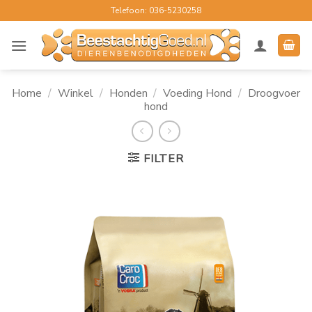
Ga
Telefoon: 036-5230258
naar
inhoud
Home
/
Winkel
/
Honden
/
Voeding Hond
/
Droogvoer
hond
FILTER