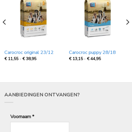
Carocroc original 23/12
Carocroc puppy 28/18
Prijsklasse:
Prijsklasse:
€
11,55
-
€
38,95
€
13,15
-
€
44,95
€
€
11,55
13,15
tot
tot
€
€
38,95
44,95
AANBIEDINGEN ONTVANGEN?
Voornaam
*