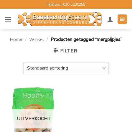
Ga
Telefoon: 036-5230258
naar
inhoud
Home
/
Winkel
/
Producten getagged “mergpijpjes”
FILTER
UITVERKOCHT