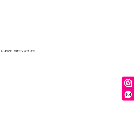
rouwe viervoeter.
9,4