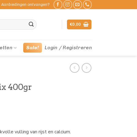
Aanbiedingen ontvangen?
€
0,00
etten
Sale!
Login / Registreren
ix 400gr
lle vulling van rijst en calcium.