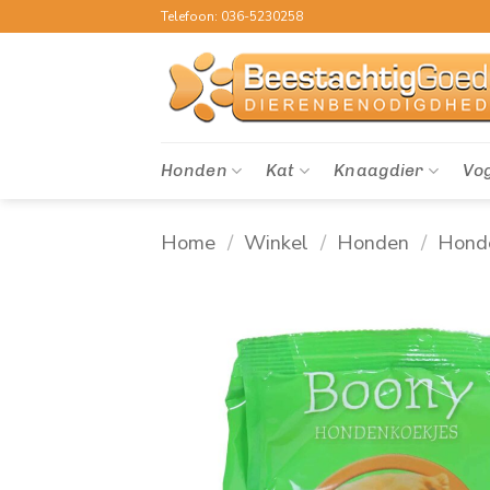
Ga
Telefoon: 036-5230258
naar
inhoud
Honden
Kat
Knaagdier
Vo
Home
/
Winkel
/
Honden
/
Hond