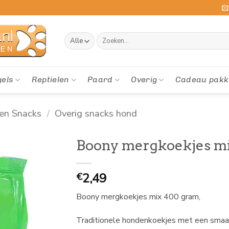
Zoeken
naar:
gels
Reptielen
Paard
Overig
Cadeau pakk
en Snacks
/
Overig snacks hond
Boony mergkoekjes m
2,49
€
Boony mergkoekjes mix 400 gram,
Traditionele hondenkoekjes met een smaakvo