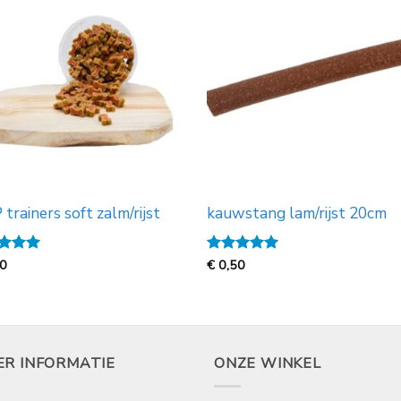
trainers soft zalm/rijst
kauwstang lam/rijst 20cm
ardeerd
50
Gewaardeerd
€
0,50
 5
5
uit 5
ER INFORMATIE
ONZE WINKEL