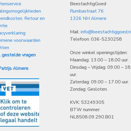
tenservice
BeestachtigGoed
alingsmogelijkheden
Rumbastraat 76
endkosten, Retour en
1326 NH Almere
ntie
Mail:
info@beestachtiggoed.n
acyverklaring
Telefoon: 036-5230258
emene voorwaarden
hten
Onze winkel openingstijden:
 gestelde vragen
Maandag: 13.00 – 18.00 uur.
Dinsdag – Vrijdag: 09.00 – 18
atrijs Almere
uur.
Zaterdag: 09.00 – 17.00 uur.
Zondag: Gesloten.
KVK: 53249305
BTW nummer:
NL8508.09.290.B01