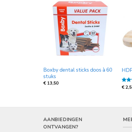
hicken Bagels
Boxby dental sticks doos à 60
HDP 
stuks
€
13,50
Gewa
€
2,
5
uit
rijsklasse:
,69
ot
0,00
AANBIEDINGEN
ME
ONTVANGEN?