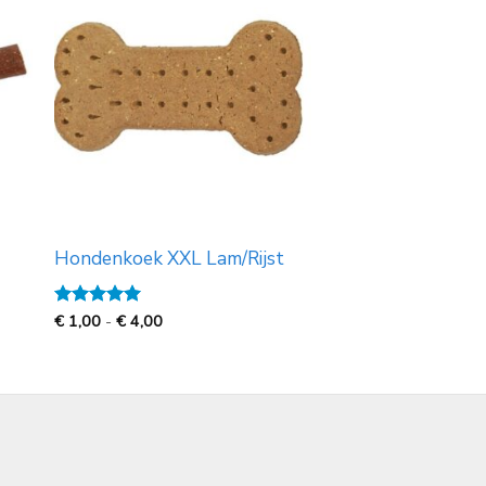
Hondenkoek XXL Lam/Rijst
Prijsklasse:
Gewaardeerd
€
1,00
-
€
4,00
€
5
uit 5
1,00
tot
€
4,00