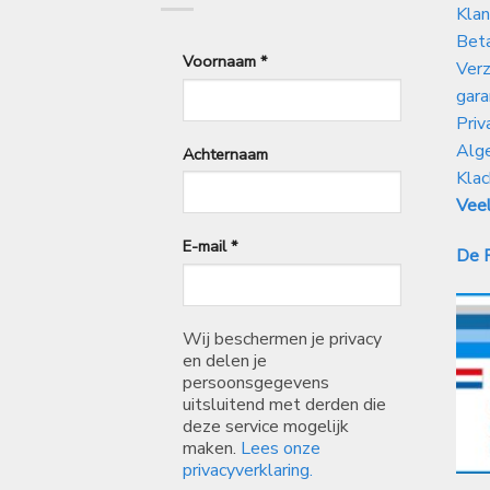
Klan
Bet
Voornaam
*
Verz
gara
Priv
Alg
Achternaam
Klac
Veel
E-mail
*
De P
Wij beschermen je privacy
en delen je
persoonsgegevens
uitsluitend met derden die
deze service mogelijk
maken.
Lees onze
privacyverklaring.