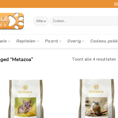
Zoeken
naar:
gels
Reptielen
Paard
Overig
Cadeau pakk
ged “Metazoa”
Toont alle 4 resultaten