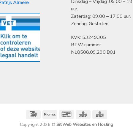
Dinsdag – Vrijdag: 09.00 – 18
atrijs Almere
uur.
Zaterdag: 09.00 – 17.00 uur.
Zondag: Gesloten.
KVK: 53249305
BTW nummer:
NL8508.09.290.B01
IDeal
Klarna
Bancontact
CBC
KBC
Copyright 2026 ©
SitiWeb Websites en Hosting