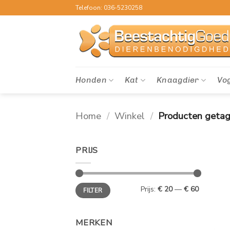
Ga
Telefoon: 036-5230258
naar
inhoud
Honden
Kat
Knaagdier
Vo
Home
/
Winkel
/
Producten getag
PRIJS
Min.
Max.
Prijs:
€ 20
—
€ 60
FILTER
prijs
prijs
MERKEN