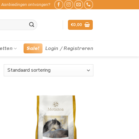
Aanbiedingen ontvangen?
€
0,00
etten
Sale!
Login / Registreren