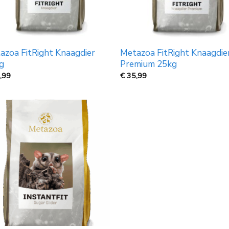
azoa FitRight Knaagdier
Metazoa FitRight Knaagdie
g
Premium 25kg
,99
€
35,99