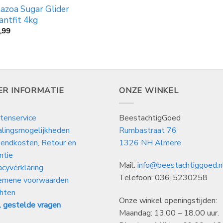
azoa Sugar Glider
antfit 4kg
,99
ER INFORMATIE
ONZE WINKEL
tenservice
BeestachtigGoed
alingsmogelijkheden
Rumbastraat 76
endkosten, Retour en
1326 NH Almere
ntie
Mail:
info@beestachtiggoed.n
acyverklaring
Telefoon: 036-5230258
emene voorwaarden
hten
Onze winkel openingstijden:
 gestelde vragen
Maandag: 13.00 – 18.00 uur.