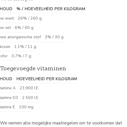
NHOUD
% / HOEVEELHEID PER KILOGRAM
w eiwit
26% / 260 g
uw vet
6% / 60 g
we anorganische stof
3% / 30 g
lcium
1,1% / 11 g
sfor
0,7% / 7 g
Toegevoegde vitaminen
NHOUD
HOEVEELHEID PER KILOGRAM
tamine A
23,900 I.E.
tamine D3
2.500 I.E.
tamine E
100 mg
We nemen alle mogelijke maatregelen om te voorkomen dat