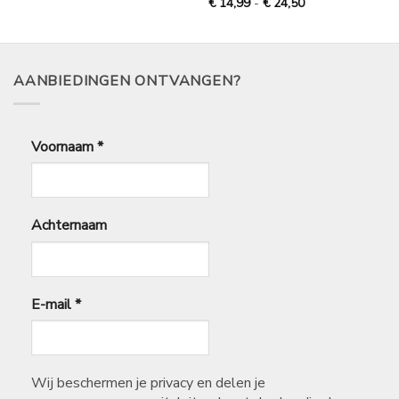
Prijsklasse:
€
14,99
-
€
24,50
€
14,99
tot
€
24,50
AANBIEDINGEN ONTVANGEN?
Voornaam
*
Achternaam
E-mail
*
Wij beschermen je privacy en delen je