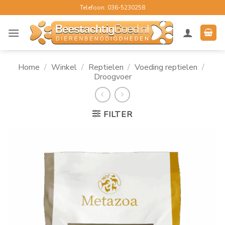
Ga
Telefoon: 036-5230258
naar
inhoud
Home
/
Winkel
/
Reptielen
/
Voeding reptielen
/
Droogvoer
FILTER