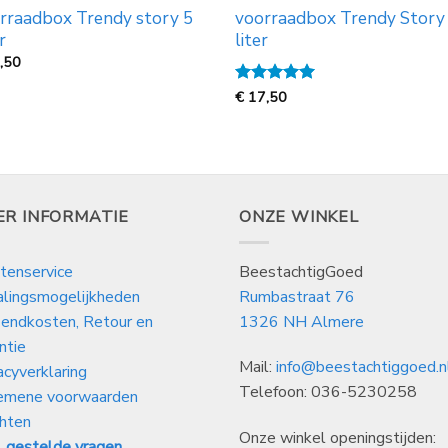
rraadbox Trendy story 5
voorraadbox Trendy Story
r
liter
,50
Gewaardeerd
€
17,50
5
uit 5
ER INFORMATIE
ONZE WINKEL
tenservice
BeestachtigGoed
alingsmogelijkheden
Rumbastraat 76
endkosten, Retour en
1326 NH Almere
ntie
Mail:
info@beestachtiggoed.n
acyverklaring
Telefoon: 036-5230258
emene voorwaarden
hten
Onze winkel openingstijden:
 gestelde vragen