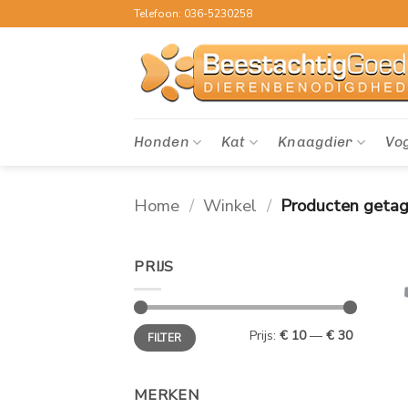
Ga
Telefoon: 036-5230258
naar
inhoud
Honden
Kat
Knaagdier
Vo
Home
/
Winkel
/
Producten getag
PRIJS
Min.
Max.
Prijs:
€ 10
—
€ 30
FILTER
prijs
prijs
MERKEN