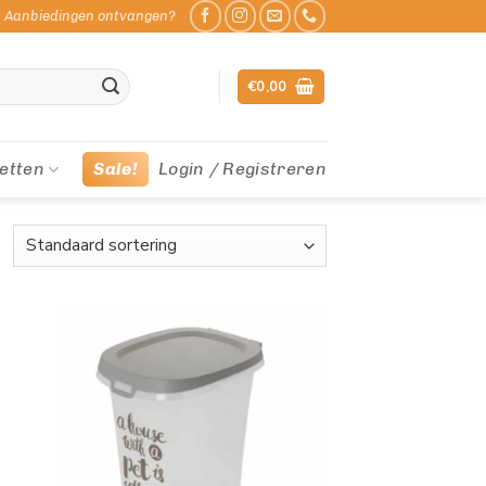
Aanbiedingen ontvangen?
€
0,00
etten
Sale!
Login / Registreren