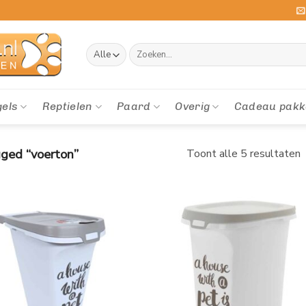
Zoeken
naar:
gels
Reptielen
Paard
Overig
Cadeau pakk
ged “voerton”
Toont alle 5 resultaten