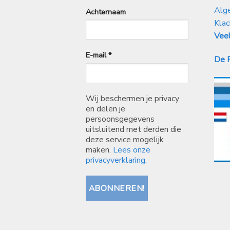
Alg
Achternaam
Klac
Veel
E-mail
*
De P
Wij beschermen je privacy
en delen je
persoonsgegevens
uitsluitend met derden die
deze service mogelijk
maken.
Lees onze
privacyverklaring.