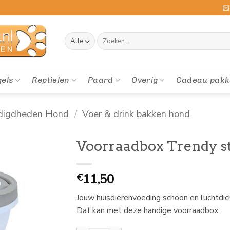
Zoeken
naar:
gels
Reptielen
Paard
Overig
Cadeau pakk
digdheden Hond
/
Voer & drink bakken hond
Voorraadbox Trendy st
11,50
€
Jouw huisdierenvoeding schoon en luchtdi
Dat kan met deze handige voorraadbox.