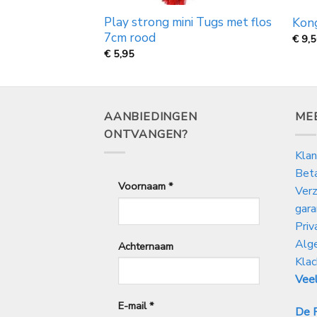
Play strong mini Tugs met flos
Flossy Grinz
Kong
7cm rood
rijsklasse:
€
9,
€
5,95
,25
ot
5,50
AANBIEDINGEN
ME
ONTVANGEN?
Klan
Bet
Voornaam
*
Verz
gara
Priv
Alg
Achternaam
Klac
Veel
E-mail
*
De P