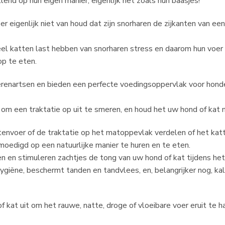
llend op hun eigen manier, eigenlijk net zoals hun baasjes!
r eigenlijk niet van houd dat zijn snorharen de zijkanten van ee
eel katten last hebben van snorharen stress en daarom hun voer
p te eten.
erenartsen en bieden een perfecte voedingsoppervlak voor hond
 om een traktatie op uit te smeren, en houd het uw hond of kat 
tenvoer of de traktatie op het matoppevlak verdelen of het kat
edigd op een natuurlijke manier te huren en te eten.
n en stimuleren zachtjes de tong van uw hond of kat tijdens het
iëne, beschermt tanden en tandvlees, en, belangrijker nog, kalm
 kat uit om het rauwe, natte, droge of vloeibare voer eruit te h