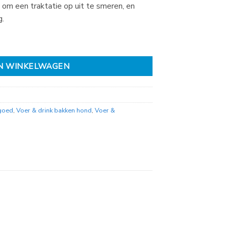
 om een traktatie op uit te smeren, en
g.
N WINKELWAGEN
goed
,
Voer & drink bakken hond
,
Voer &