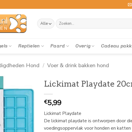
Zoeken
naar:
gels
Reptielen
Paard
Overig
Cadeau pakk
digdheden Hond
/
Voer & drink bakken hond
Lickimat Playdate 20
5,99
€
Lickimat Playdate
De lickimat playdate is ontworpen door di
voedingsoppervlak voor honden en katten 