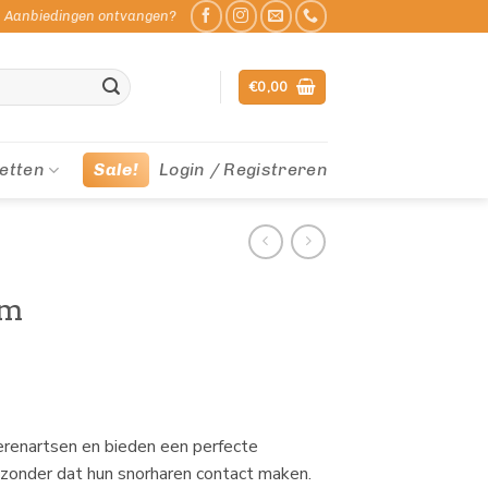
Aanbiedingen ontvangen?
€
0,00
etten
Sale!
Login / Registreren
cm
erenartsen en bieden een perfecte
zonder dat hun snorharen contact maken.