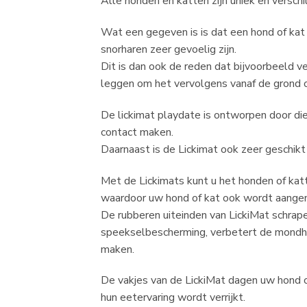
Alle honden en katten zijn uniek en verschi
Wat een gegeven is is dat een hond of kat e
snorharen zeer gevoelig zijn.
Dit is dan ook de reden dat bijvoorbeeld v
leggen om het vervolgens vanaf de grond o
De lickimat playdate is ontworpen door di
contact maken.
Daarnaast is de Lickimat ook zeer geschikt
Met de Lickimats kunt u het honden of kat
waardoor uw hond of kat ook wordt aangemo
De rubberen uiteinden van LickiMat schrape
speekselbescherming, verbetert de mondhyg
maken.
De vakjes van de LickiMat dagen uw hond of
hun eetervaring wordt verrijkt.