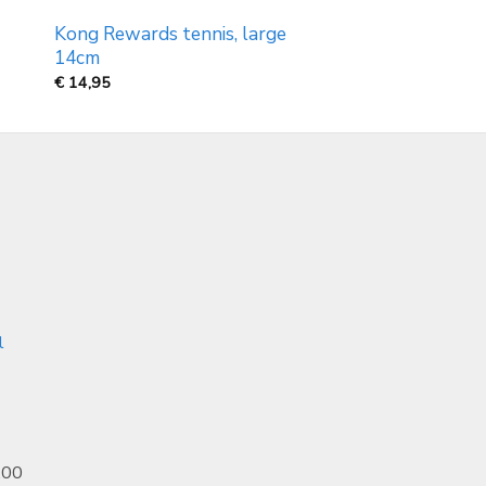
Kong Rewards tennis, large
14cm
€
14,95
l
.00