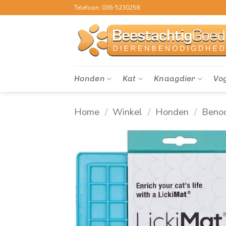
Ga
Telefoon: 036-5230258
naar
inhoud
Honden
Kat
Knaagdier
Vo
Home
/
Winkel
/
Honden
/
Beno