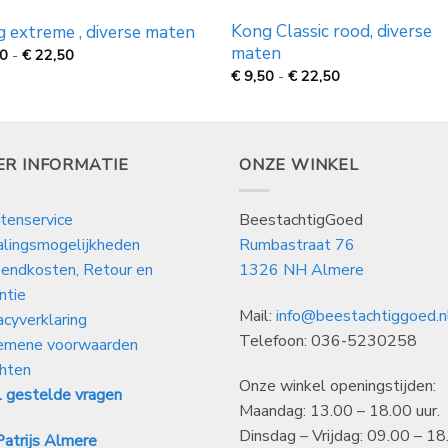
Kong Classic rood, diverse
 extreme , diverse maten
maten
Prijsklasse:
50
-
€
22,50
€
Prijsklasse:
€
9,50
-
€
22,50
9,50
€
tot
9,50
€
tot
22,50
€
22,50
ER INFORMATIE
ONZE WINKEL
tenservice
BeestachtigGoed
alingsmogelijkheden
Rumbastraat 76
endkosten, Retour en
1326 NH Almere
ntie
Mail:
info@beestachtiggoed.n
acyverklaring
Telefoon: 036-5230258
emene voorwaarden
hten
Onze winkel openingstijden:
 gestelde vragen
Maandag: 13.00 – 18.00 uur.
Dinsdag – Vrijdag: 09.00 – 18
atrijs Almere