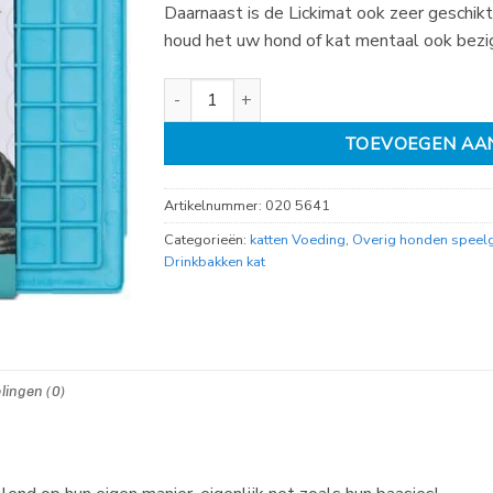
Daarnaast is de Lickimat ook zeer geschikt
houd het uw hond of kat mentaal ook bezi
Lickimat Playdate 20cm aantal
TOEVOEGEN AA
Artikelnummer:
020 5641
Categorieën:
katten Voeding
,
Overig honden speel
Drinkbakken kat
lingen (0)