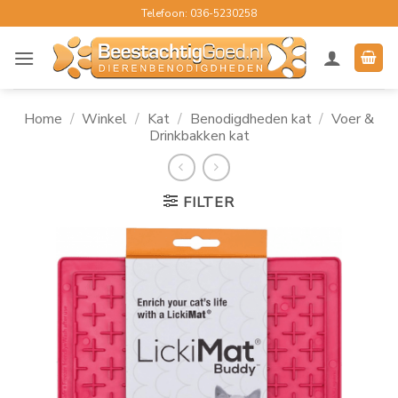
Ga
Telefoon: 036-5230258
naar
inhoud
Home
/
Winkel
/
Kat
/
Benodigdheden kat
/
Voer &
Drinkbakken kat
FILTER