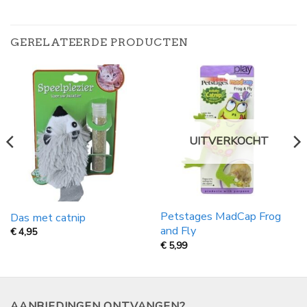
GERELATEERDE PRODUCTEN
UITVERKOCHT
Petstages MadCap Frog
Das met catnip
and Fly
€
4,95
€
5,99
AANBIEDINGEN ONTVANGEN?