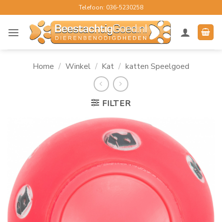
Ga
Telefoon: 036-5230258
naar
inhoud
Home
/
Winkel
/
Kat
/
katten Speelgoed
FILTER