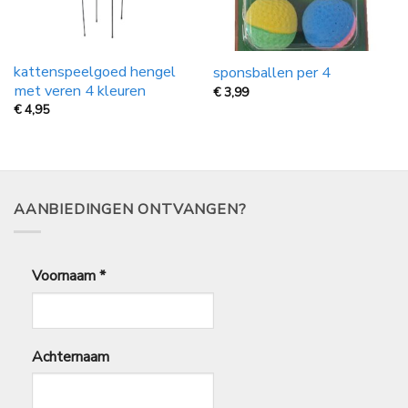
kattenspeelgoed hengel
sponsballen per 4
met veren 4 kleuren
€
3,99
€
4,95
AANBIEDINGEN ONTVANGEN?
Voornaam
*
Achternaam