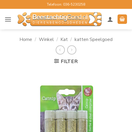
Ga
Telefoon: 036-5230258
naar
inhoud
Home
/
Winkel
/
Kat
/
katten Speelgoed
FILTER