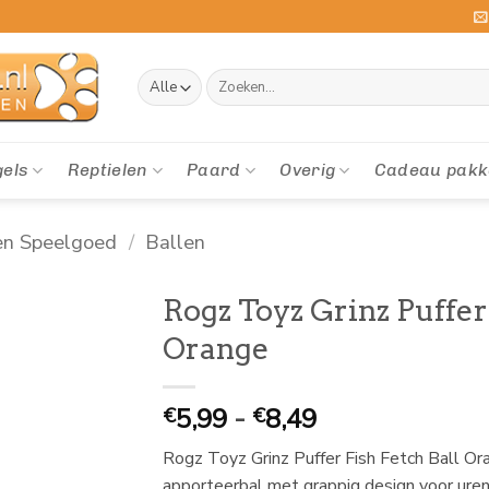
Zoeken
naar:
gels
Reptielen
Paard
Overig
Cadeau pakk
en Speelgoed
/
Ballen
Rogz Toyz Grinz Puffer
Orange
Prijsklasse:
5,99
-
8,49
€
€
€
Rogz Toyz Grinz Puffer Fish Fetch Ball Or
5,99
apporteerbal met grappig design voor ure