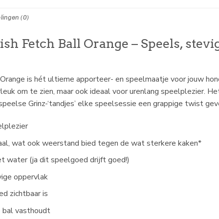
lingen (0)
ish Fetch Ball Orange – Speels, ste
Orange is hét ultieme apporteer- en speelmaatje voor jouw hond.
erleuk om te zien, maar ook ideaal voor urenlang speelplezier. H
 speelse Grinz-‘tandjes’ elke speelsessie een grappige twist gev
elplezier
iaal, wat ook weerstand bied tegen de wat sterkere kaken*
t water (ja dit speelgoed drijft goed!)
vige oppervlak
ed zichtbaar is
 bal vasthoudt