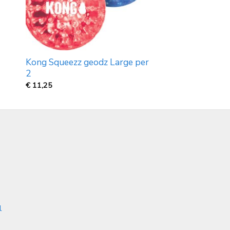
Kong Squeezz geodz Large per
2
€
11,25
l