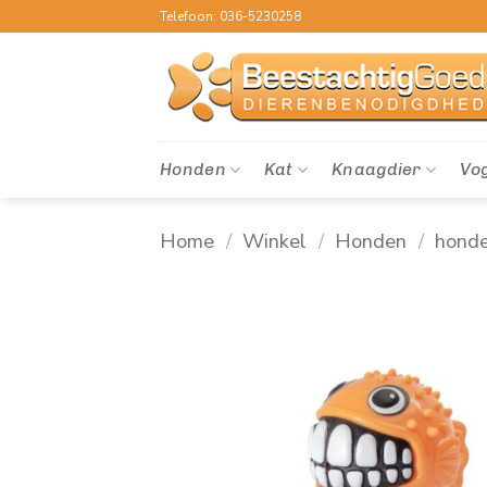
Ga
Telefoon: 036-5230258
naar
inhoud
Honden
Kat
Knaagdier
Vo
Home
/
Winkel
/
Honden
/
hond