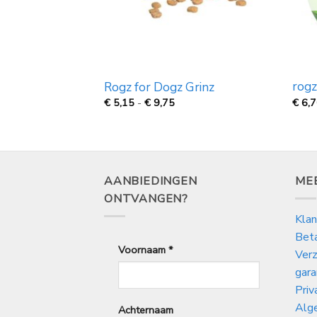
 ballen per 2
rogz
Rogz for Dogz Grinz
Prijsklasse:
€
6,
€
5,15
-
€
9,75
€
5,15
tot
€
9,75
AANBIEDINGEN
ME
ONTVANGEN?
Klan
Bet
Voornaam
*
Verz
gara
Priv
Alg
Achternaam