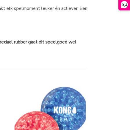
9,4
aakt elk spelmoment leuker én actiever. Een
peciaal rubber gaat dit speelgoed wel