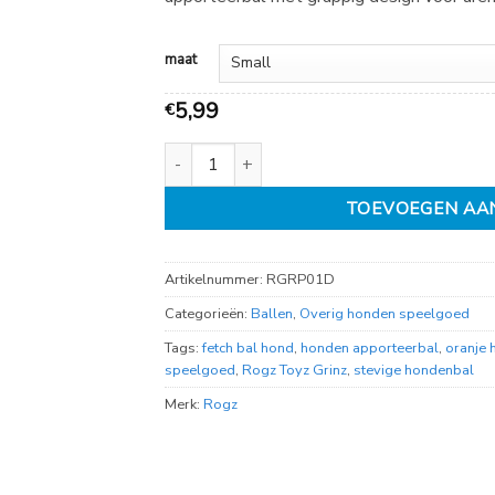
tot
€
8,49
maat
5,99
€
Rogz Toyz Grinz Puffer Fish Fetch Ball Orang
TOEVOEGEN AA
Artikelnummer:
RGRP01D
Categorieën:
Ballen
,
Overig honden speelgoed
Tags:
fetch bal hond
,
honden apporteerbal
,
oranje
speelgoed
,
Rogz Toyz Grinz
,
stevige hondenbal
Merk:
Rogz