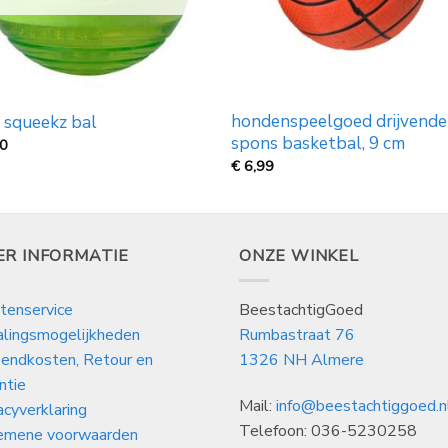
hondenspeelgoed drijvende
 squeekz bal
spons basketbal, 9 cm
70
€
6,99
ER INFORMATIE
ONZE WINKEL
tenservice
BeestachtigGoed
alingsmogelijkheden
Rumbastraat 76
endkosten, Retour en
1326 NH Almere
ntie
Mail:
info@beestachtiggoed.n
acyverklaring
Telefoon: 036-5230258
emene voorwaarden