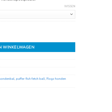
WISSEN
e aantal
N WINKELWAGEN
 hondenbal
,
puffer fish fetch ball
,
Rogz honden