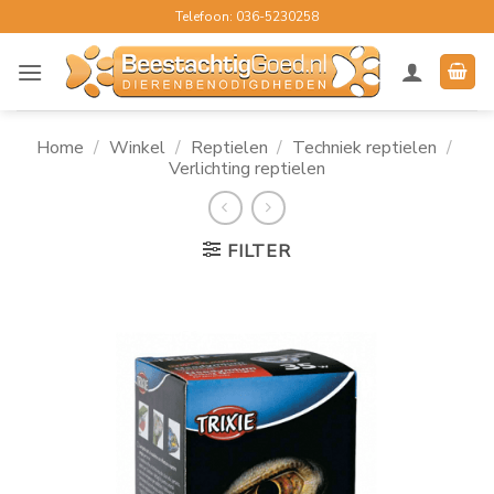
Ga
Telefoon: 036-5230258
naar
inhoud
Home
/
Winkel
/
Reptielen
/
Techniek reptielen
/
Verlichting reptielen
FILTER