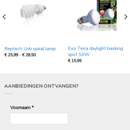
Exo Terra daylight basking
Reptech Uvb spiral lamp
spot 50W
Prijsklasse:
€
25,99
-
€
28,50
€
€
15,95
25,99
tot
€
28,50
AANBIEDINGEN ONTVANGEN?
Voornaam
*