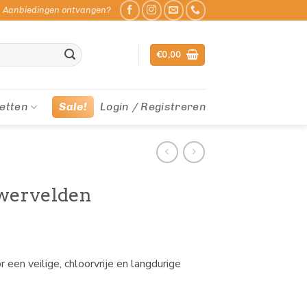
Aanbiedingen ontvangen?
€
0,00
etten
Sale!
Login / Registreren
wervelden
en veilige, chloorvrije en langdurige