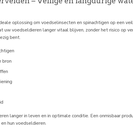
velden – Veilige en langdurige wat
ideale oplossing om voedselinsecten en spinachtigen op een veil
t uw voedseldieren langer vitaal blijven, zonder het risico op ver
wezig bent.
chtigen
e bron
ffen
iening
id
n langer in leven en in optimale conditie. Een onmisbaar produc
s en hun voedseldieren.