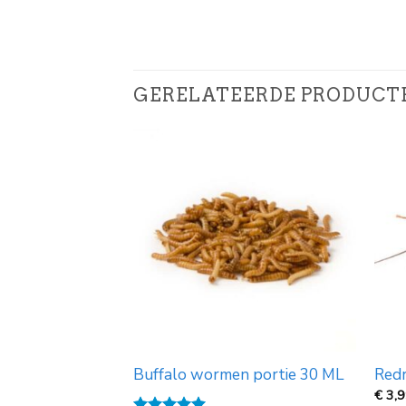
GERELATEERDE PRODUCT
evend
Buffalo wormen portie 30 ML
Red
jsklasse:
€
3,