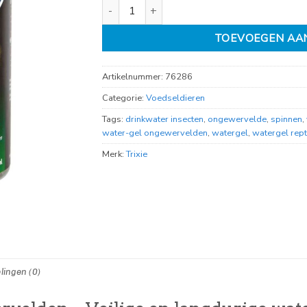
Water-Gel voor Ongewervelden aantal
TOEVOEGEN AA
Artikelnummer:
76286
Categorie:
Voedseldieren
Tags:
drinkwater insecten
,
ongewervelde
,
spinnen
,
water-gel ongewervelden
,
watergel
,
watergel rept
Merk:
Trixie
lingen (0)