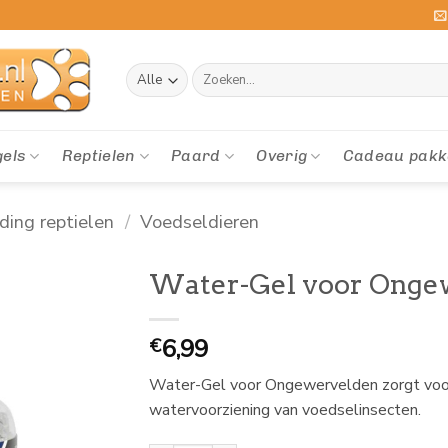
Zoeken
naar:
gels
Reptielen
Paard
Overig
Cadeau pakk
ding reptielen
/
Voedseldieren
Water-Gel voor Onge
6,99
€
Water-Gel voor Ongewervelden zorgt voor e
watervoorziening van voedselinsecten.