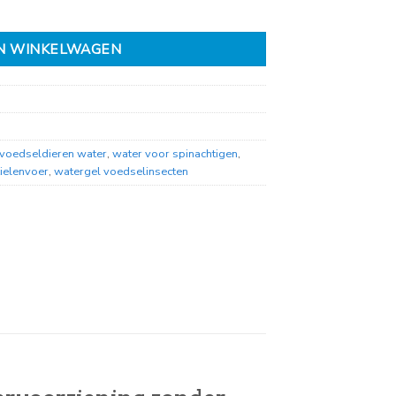
N WINKELWAGEN
voedseldieren water
,
water voor spinachtigen
,
ielenvoer
,
watergel voedselinsecten