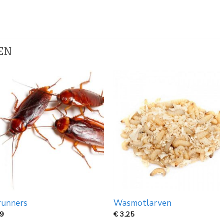
EN
runners
Wasmotlarven
99
€
3,25