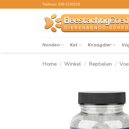
Ga
Telefoon: 036-5230258
naar
inhoud
Honden
Kat
Knaagdier
Vo
Home
/
Winkel
/
Reptielen
/
Voe