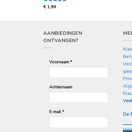
95
Gewaardeerd
€
1,99
5
uit 5
00
AANBIEDINGEN
ME
ONTVANGEN?
Klan
Bet
Voornaam
*
Verz
gara
Priv
Alg
Achternaam
Klac
Veel
E-mail
*
De P