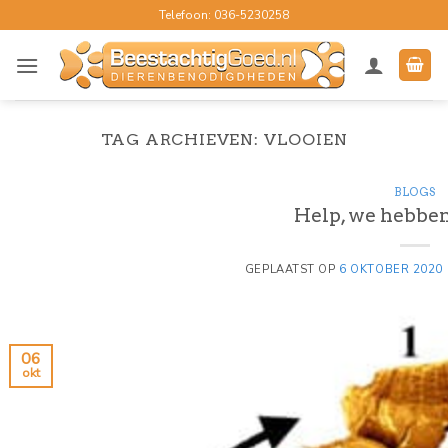
Ga
Telefoon: 036-5230258
naar
inhoud
TAG ARCHIEVEN:
VLOOIEN
BLOGS
Help, we hebben
GEPLAATST OP
6 OKTOBER 2020
06
okt