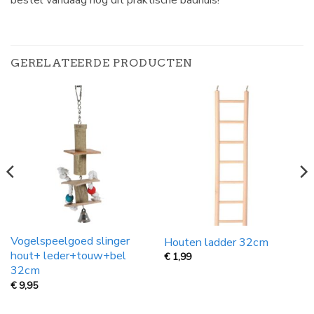
bestel vandaag nog dit praktische badhuis!
GERELATEERDE PRODUCTEN
Vogelspeelgoed slinger
Houten ladder 32cm
hout+ leder+touw+bel
€
1,99
32cm
€
9,95