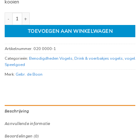
kooien
badhuis groot met lip zwart aantal
TOEVOEGEN AAN WINKELWAGEN
Artikelnummer:
020 0000-1
Categorieën:
Benodigdheden Vogels
,
Drink & voerbakjes vogels
,
vogel
Speelgoed
Merk:
Gebr. de Boon
Beschrijving
Aanvullende informatie
Beoordelingen (0)