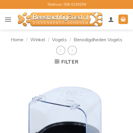
Ga
Telefoon: 036-5230258
naar
inhoud
Home
/
Winkel
/
Vogels
/
Benodigdheden Vogels
FILTER