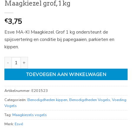
Maagkiezel grof, 1 kg
3,75
€
Esve MA-KI Maagkiezel Grof 1 kg ondersteunt de
spijsvertering en conditie bij papegaaien, parkieten en
kippen.
Maagkiezel grof, 1 kg aantal
TOEVOEGEN AAN WINKELWAGEN
Artikelnummer:
E201523
Categorieën:
Benodigdheden kippen
,
Benodigdheden Vogels
,
Voeding
Vogels
Tag:
Maagkiezels vogels
Merk:
Esvé