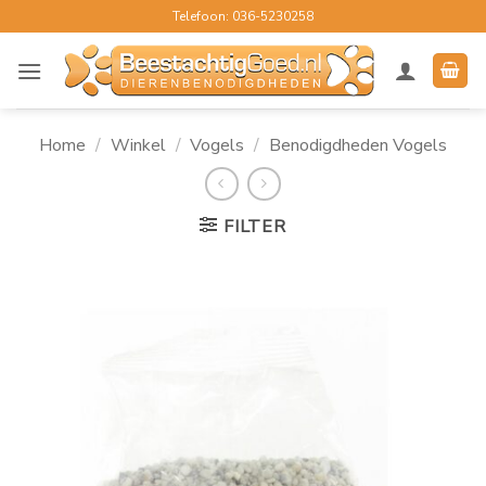
Ga
Telefoon: 036-5230258
naar
inhoud
Home
/
Winkel
/
Vogels
/
Benodigdheden Vogels
FILTER