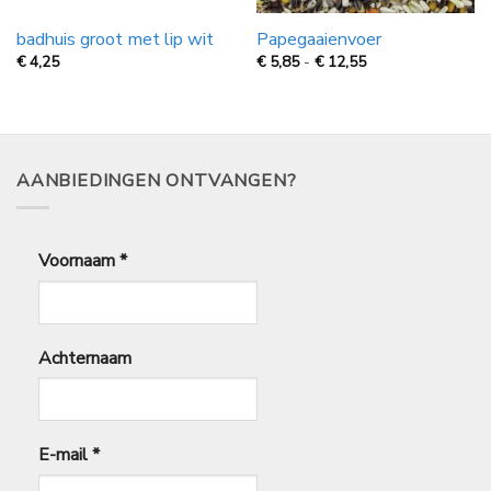
badhuis groot met lip wit
Papegaaienvoer
Prijsklasse:
€
4,25
€
5,85
-
€
12,55
€
5,85
tot
€
12,55
AANBIEDINGEN ONTVANGEN?
Voornaam
*
Achternaam
E-mail
*